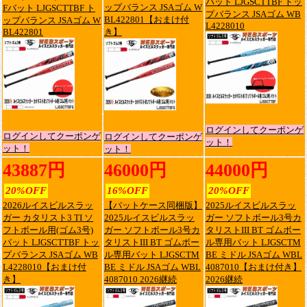
バット LJGSCTTBF トッ
ップバランス JSAゴム W
Fバット LJGSCTTBF ト
プバランス JSAゴム WB
BL422801【おまけ付
ップバランス JSAゴム W
L4228010
BL422801
き】
ログインしてクーポンゲ
ログインしてクーポンゲ
ログインしてクーポンゲ
ット！
ット！
ット！
43887円
46000円
44000円
20%OFF
16%OFF
20%OFF
2026ルイスビルスラッ
【バットケース同梱版】
2025ルイスビルスラッ
ガー カタリスト3 TI ソ
2025ルイスビルスラッ
ガー ソフトボール3号カ
フトボール用(ゴム3号)
ガー ソフトボール3号カ
タリストIII BT ゴムボー
バット LJGSCTTBF トッ
タリストIII BT ゴムボー
ル専用バット LJGSCTM
プバランス JSAゴム WB
ル専用バット LJGSCTM
BE ミドル JSAゴム WBL
L4228010【おまけ付
BE ミドル JSAゴム WBL
4087010【おまけ付き】
き】
4087010 2026継続
2026継続