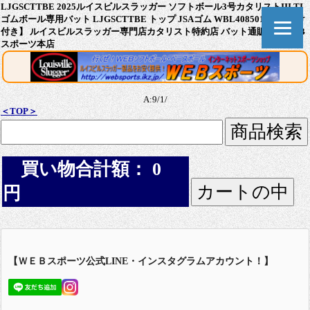
LJGSCTTBE 2025ルイスビルスラッガー ソフトボール3号カタリストIII TI
ゴムボール専用バット LJGSCTTBE トップ JSAゴム WBL4085010【おまけ
付き】 ルイスビルスラッガー専門店カタリスト特約店 バット通販ならWEB
スポーツ本店
A:9/1/
＜TOP＞
買い物合計額： 0
円
【ＷＥＢスポーツ公式LINE・インスタグラムアカウント！】