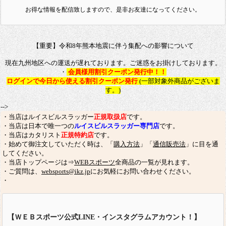
お得な情報を配信致しますので、是非お友達になってください。
【重要】令和8年熊本地震に伴う集配への影響について
現在九州地区への運送が遅れております。ご迷惑をお掛けしております。
・
会員様用割引クーポン発行中！！
ログインで今日から使える割引クーポン発行
(一部対象外商品がございま
す。)
-->
・当店はルイスビルスラッガー
正規取扱店
です。
・当店は日本で唯一つの
ルイスビルスラッガー専門店
です。
・当店はカタリスト
正規特約店
です。
・始めて御注文していただく時は、「
購入方法
」「
通信販売法
」に目を通
してください。
・当店トップページは⇒
WEBスポーツ
全商品の一覧が見れます。
・ご質問は、
websports@ikz.jp
にお気軽にお問い合わせください。
・
【ＷＥＢスポーツ公式LINE・インスタグラムアカウント！】