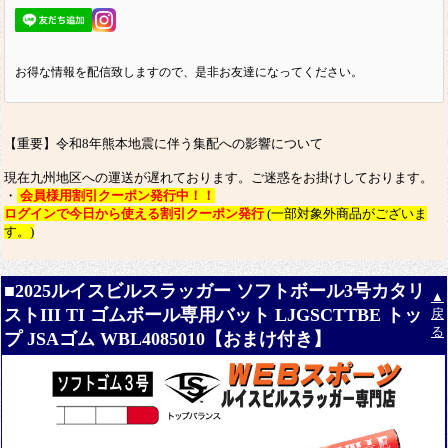
お得な情報を配信致しますので、是非お友達になってください。
【重要】令和8年熊本地震に伴う集配への影響について
現在九州地区への運送が遅れております。ご迷惑をお掛けしております。
・
会員様用割引クーポン発行中！！
ログインで今日から使える割引クーポン発行
(一部対象外商品がございま
す。)
■2025ルイスビルスラッガー ソフトボール3号カタリ
▲
ストIII TI ゴムボール専用バット LJGSCTTBE トッ
戻
る
プ JSAゴム WBL4085010【おまけ付き】