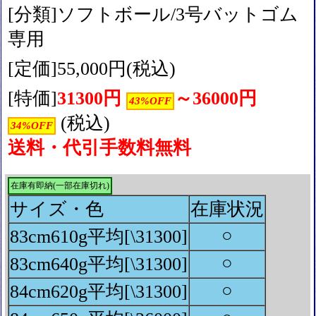
[分類]ソフトボール/3号バットゴム
専用
[定価]55,000円(税込)
[特価]
31300円
～36000円
43%OFF
(税込)
34%OFF
送料・代引手数料無料
在庫有即納(一部在庫切れ)
サイズ・色
在庫状況
○
83cm610g平均[\31300]
○
83cm640g平均[\31300]
○
84cm620g平均[\31300]