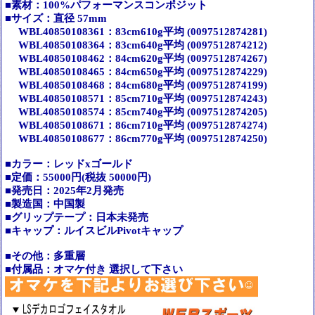
■素材：100%パフォーマンスコンポジット
■サイズ：直径 57mm
WBL40850108361：83cm610g平均 (0097512874281)
WBL40850108364：83cm640g平均 (0097512874212)
WBL40850108462：84cm620g平均 (0097512874267)
WBL40850108465：84cm650g平均 (0097512874229)
WBL40850108468：84cm680g平均 (0097512874199)
WBL40850108571：85cm710g平均 (0097512874243)
WBL40850108574：85cm740g平均 (0097512874205)
WBL40850108671：86cm710g平均 (0097512874274)
WBL40850108677：86cm770g平均 (0097512874250)
■カラー：レッドxゴールド
■定価：55000円(税抜 50000円)
■発売日：2025年2月発売
■製造国：中国製
■グリップテープ：日本未発売
■キャップ：ルイスビルPivotキャップ
■その他：多重層
■付属品：オマケ付き 選択して下さい