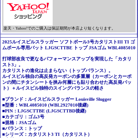
楽天・Yahoo!でのご購入は保証期間が本店より短くなります。
2025ルイスビルスラッガー ソフトボール3号カタリストIII TI ゴ
ムボール専用バット LJGSCTTBE トップ JSAゴム WBL4085010
打球部改良で更なるパフォーマンスアップを実現した「カタリ
スト3」。
カタリストの進化は止まらない（トップバランス）。
ルイスビル独自の高反発カーボンの多重層（カーボンとカーボ
ンの間にチタンシートを挟み何層にも貼り合わせた高反発バッ
ト）＋ルイスビル独特のスイングバランスの軽さ
■ブランド：ルイスビルスラッガー Louisville Slugger
■型番：WBL4085010 (WBL2927010後継)
■PIN：LJGSCTTBE (LJGSCTTBD後継)
■カテゴリ：ゴム3号
■規格：JSAゴム
■バランス：トップ
■シリーズ：カタリスト3 TI（カタリスト）