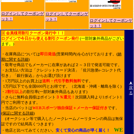
ログインしてクーポンゲ
ログインしてクーポンゲ
ット！
ット！
ログインしてクーポンゲ
ット！
・
会員様用割引クーポン発行中！！
ログインで今日から使える割引クーポン発行
(一部対象外商品がござい
ます。)
・在庫商品については
即日発送
(営業時間内)を心がけております。(
納
期に関する詳細
)
・取寄せ商品でもメーカーに在庫があれば２～３日で発送可能です。
・お支払い方法は「クレジットカード決済」「佐川急便e-コレクト代
引き」「銀行振込」からお選び頂けます
・1万円以上のお買上は
送料・代引手数料無料
です。
▲
1万円以下でも全国600円とお得です。（北海道・沖縄・離島を除く)
戻
・
2割引以上
の割引率(一部対象外商品もあります)
る
・さらに無料会員様はポイント
３％還元！
次回購入時より1ポイント1
円でご利用できます。
・当店のバットは
WEBスポーツ独自保証＋メーカー保証付き
です。
(
保証に関する詳細
)
(オークション等で購入したノークレームノーリターンの商品は無保
証ですので結局高くつきます）
WE
・他店と比べてみてください。
安くて安心の商品が早く届く！