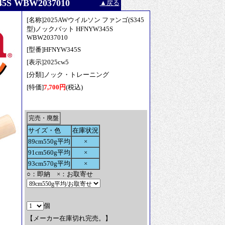
 WBW2037010
▲戻る
[名称]2025AWウイルソン ファンゴ(S345
型)ノックバット HFNYW345S
WBW2037010
[型番]HFNYW345S
[表示]2025cw5
[分類]ノック・トレーニング
[特価]
7,700円
(税込)
完売・廃盤
サイズ・色
在庫状況
89cm550g平均
×
91cm560g平均
×
93cm570g平均
×
○：即納 ×：お取寄せ
個
【メーカー在庫切れ完売。】