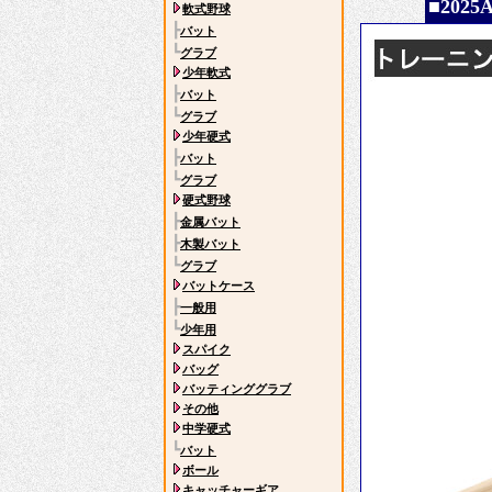
■202
軟式野球
┣
バット
┗
グラブ
少年軟式
┣
バット
┗
グラブ
少年硬式
┣
バット
┗
グラブ
硬式野球
┣
金属バット
┣
木製バット
┗
グラブ
バットケース
┣
一般用
┗
少年用
スパイク
バッグ
バッティンググラブ
その他
中学硬式
┗
バット
ボール
キャッチャーギア