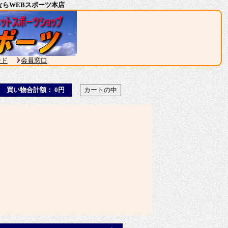
通販ならWEBスポーツ本店
ード
会員窓口
買い物合計額： 0円