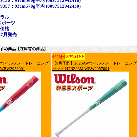
56：91cm560g平均 (0097512942416)
57：93cm570g平均 (0097512942430)
ュラル
スポーツ
ン価格
年7月発売
すめ商品【在庫有の商品】
20%OFF
6800円
AWウイルソン・トレーニング
【9月予約】2026AWウイルソン・トレーニング
WBW2058001
バット HTNZ23M WBW2057001