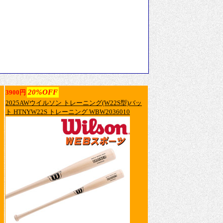
20%OFF
3900円
2025AWウイルソン トレーニング(W22S型)バッ
ト HTNYW22S トレーニング WBW2036010