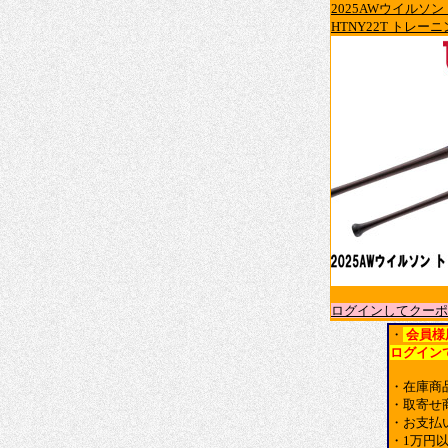
2025AWウイルソン
HTNY22T トレーニン
ログインしてクーポ
・
会員様
ログイン
・在庫商
・取寄せ
・お支払
・1万円