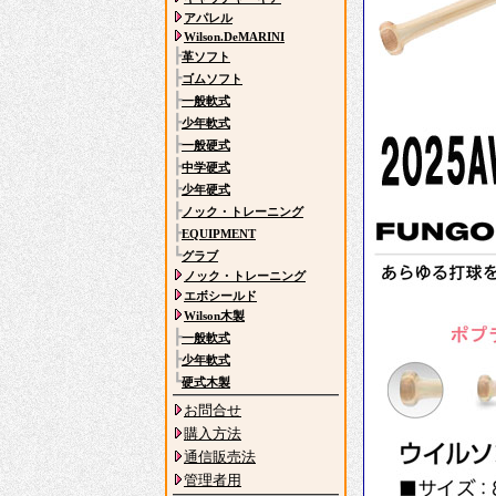
アパレル
Wilson.DeMARINI
┣
革ソフト
┣
ゴムソフト
┣
一般軟式
┣
少年軟式
┣
一般硬式
┣
中学硬式
┣
少年硬式
┣
ノック・トレーニング
┣
EQUIPMENT
┗
グラブ
ノック・トレーニング
エボシールド
Wilson木製
┣
一般軟式
┣
少年軟式
┗
硬式木製
お問合せ
購入方法
通信販売法
管理者用