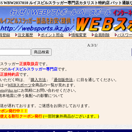
YW345S WBW2037010 ルイスビルスラッガー専門店カタリスト特約店 バット
員登録
注文履歴
ポイント照会
情報変更
会員削除
パスワ
A:3/1/
スラッガー
正規取扱店
です。
つの
ルイスビルスラッガー専門店
です。
正規特約店
です。
いただく時は、「
購入方法
」「
通信販売法
」に目を通してください。
は⇒
WEBスポーツ
全商品の一覧が見れます。
rts@ikz.jp
にお気軽にお問い合わせください。
熊本地震に伴う集配への影響について
送が遅れております。ご迷惑をお掛けしております。
ーポン発行中！！
ら使える割引クーポン発行
(一部対象外商品がございます。)