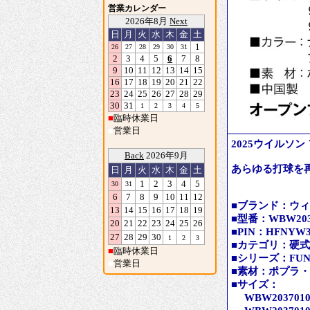
営業カレンダー
2026年8月
Next
日
月
火
水
木
金
土
1
26
27
28
29
30
31
2
3
4
5
6
7
8
9
10
11
12
13
14
15
16
17
18
19
20
21
22
23
24
25
26
27
28
29
30
31
1
2
3
4
5
■
臨時休業日
■
営業日
2025ウイルソン 
Back
2026年9月
あらゆる打球を
日
月
火
水
木
金
土
1
2
3
4
5
30
31
6
7
8
9
10
11
12
■ブランド：ウィル
13
14
15
16
17
18
19
■型番：WBW203
20
21
22
23
24
25
26
■PIN：HFNYW3
27
28
29
30
1
2
3
■カテゴリ：硬
■
臨時休業日
■シリーズ：FUN
■
営業日
■素材：ポプラ
■サイズ：
WBW203701089