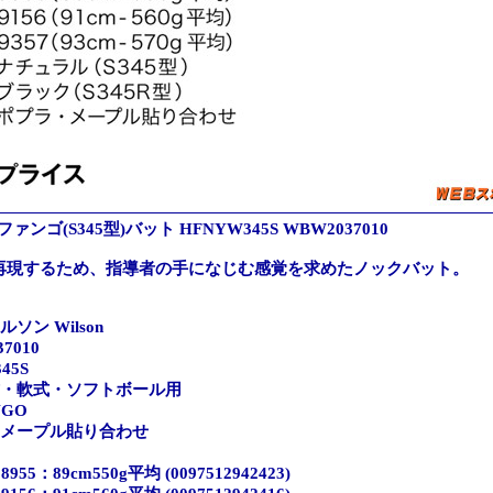
ファンゴ(S345型)バット HFNYW345S WBW2037010
再現するため、指導者の手になじむ感覚を求めたノックバット。
ソン Wilson
7010
45S
式・軟式・ソフトボール用
GO
・メープル貼り合わせ
55：89cm550g平均 (0097512942423)