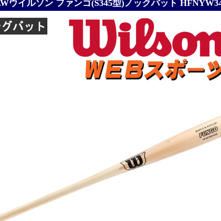
5AWウイルソン ファンゴ(S345型)ノックバット HFNYW345S