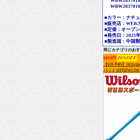
WBW203701091
WBW203701093
■カラー：ナチ
■販売店：WEB
■定価：オープ
■発売日：2025
■製造国：中国製
同じカテゴリのおす
20%OFF
6800円
【9月予約】2026
バット HTNZW13M 