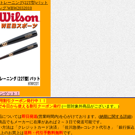
 トレーニング(22T型)バット
グ WBW2032010
ンゲット！
用割引クーポン発行中！！
で今日から使える割引クーポン発行
(一部対象外商品がございます。)
品については
即日発送
(営業時間内)を心がけております。(
納期に関する詳細
)
商品でもメーカーに在庫があれば２～３日で発送可能です。
い方法は「クレジットカード決済」「佐川急便e-コレクト代引き」「銀行振
以上のお買上は
送料・代引手数料無料
です。