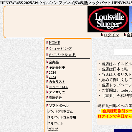
HFNYW345S 2025AWウイルソン ファンゴ(S345型)ノックバット HFN
ログイン
会
HOME
ショッピング
かごの中を見る
全商品
・当店はルイスビル
予約受付中
・当店は日本で唯一
2024
・当店はカタリスト
2023
・始めて御注文して
カタリスト
・当店トップページ
ニュートロン
・ご質問は、
webspo
ディマリニ
・【重要】令和8年
在庫処分
現在九州地区への運
ソフトボール
・
会員様用割引ク
┣
バット3号革ゴム
ログインで今日か
┣
3号バットゴム専用
┣
2号バット
┗
グラブ