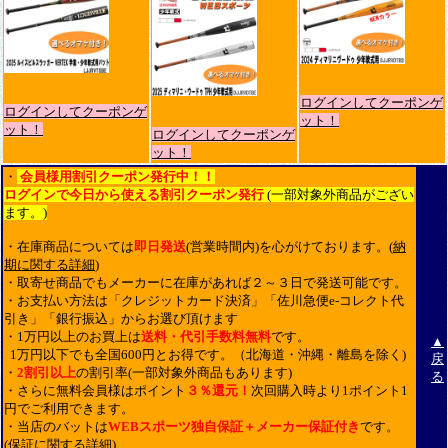
ログインしてクーポンゲ
ログインしてクーポンゲ
ット！
ット！
ログインしてクーポンゲ
ット！
・
会員様用割引クーポン発行中！！
ログインで今日から使える割引クーポン発行
(一部対象外商品がござい
ます。)
・在庫商品については
即日発送
(営業時間内)を心がけております。(
納
期に関する詳細
)
・取寄せ商品でもメーカーに在庫があれば２～３日で発送可能です。
・お支払い方法は「クレジットカード決済」「佐川急便e-コレクト代
引き」「銀行振込」からお選び頂けます
・1万円以上のお買上は
送料・代引手数料無料
です。
▲
1万円以下でも全国600円とお得です。（北海道・沖縄・離島を除く)
戻
・
2割引以上
の割引率(一部対象外商品もあります)
る
・さらに無料会員様はポイント
３％還元！
次回購入時より1ポイント1
円でご利用できます。
・当店のバットは
WEBスポーツ独自保証＋メーカー保証付き
です。
(
保証に関する詳細
)