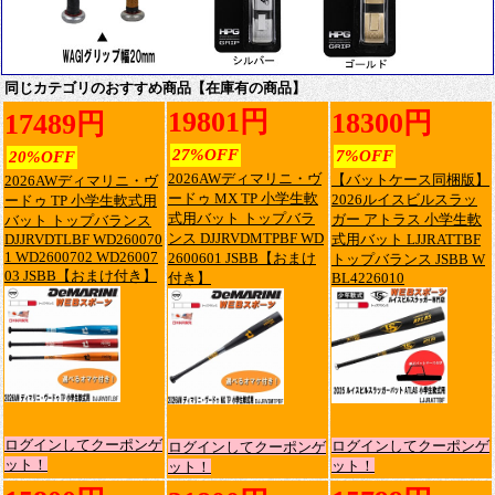
同じカテゴリのおすすめ商品【在庫有の商品】
19801円
18300円
17489円
27%OFF
7%OFF
20%OFF
2026AWディマリニ・ヴ
【バットケース同梱版】
2026AWディマリニ・ヴ
ードゥ MX TP 小学生軟
2026ルイスビルスラッ
ードゥ TP 小学生軟式用
式用バット トップバラ
ガー アトラス 小学生軟
バット トップバランス
ンス DJJRVDMTPBF WD
DJJRVDTLBF WD260070
式用バット LJJRATTBF
1 WD2600702 WD26007
2600601 JSBB【おまけ
トップバランス JSBB W
03 JSBB【おまけ付き】
付き】
BL4226010
ログインしてクーポンゲ
ログインしてクーポンゲ
ログインしてクーポンゲ
ット！
ット！
ット！