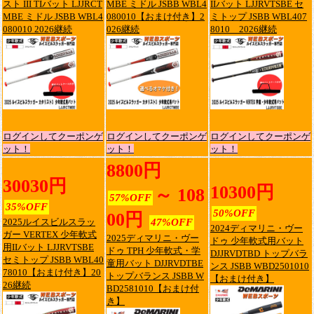
スト III TIバット LJJRCT
MBE ミドル JSBB WBL4
IIバット LJJRVTSBE セ
MBE ミドル JSBB WBL4
080010【おまけ付き】2
ミトップ JSBB WBL407
080010 2026継続
026継続
8010 2026継続
ログインしてクーポンゲ
ログインしてクーポンゲ
ログインしてクーポンゲ
ット！
ット！
ット！
8800円
30030円
10300円
～ 108
57%OFF
35%OFF
50%OFF
00円
2025ルイスビルスラッ
47%OFF
2024ディマリニ・ヴー
ガー VERTEX 少年軟式
2025ディマリニ・ヴー
ドゥ 少年軟式用バット
用IIバット LJJRVTSBE
ドゥ TPH 少年軟式・学
DJJRVDTBD トップバラ
セミトップ JSBB WBL40
童用バット DJJRVDTBE
ンス JSBB WBD2501010
78010【おまけ付き】20
トップバランス JSBB W
【おまけ付き】
26継続
BD2581010【おまけ付
き】