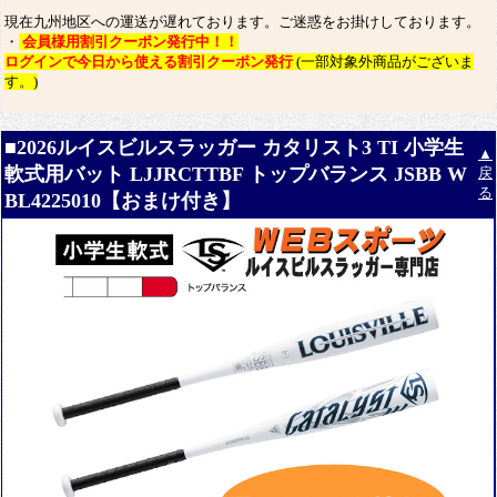
現在九州地区への運送が遅れております。ご迷惑をお掛けしております。
・
会員様用割引クーポン発行中！！
ログインで今日から使える割引クーポン発行
(一部対象外商品がございま
す。)
■2026ルイスビルスラッガー カタリスト3 TI 小学生
▲
軟式用バット LJJRCTTBF トップバランス JSBB W
戻
る
BL4225010【おまけ付き】