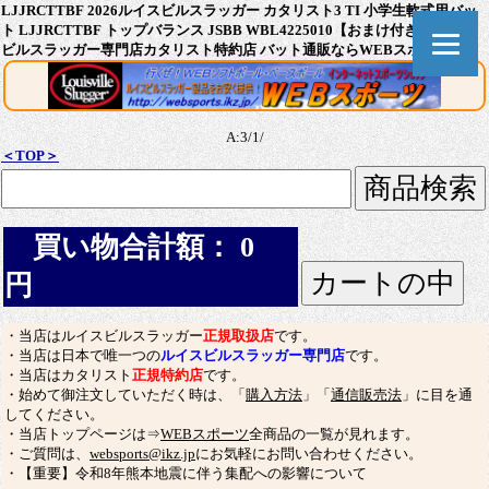
LJJRCTTBF 2026ルイスビルスラッガー カタリスト3 TI 小学生軟式用バッ
ト LJJRCTTBF トップバランス JSBB WBL4225010【おまけ付き】 ルイス
ビルスラッガー専門店カタリスト特約店 バット通販ならWEBスポーツ本店
A:3/1/
＜TOP＞
買い物合計額： 0
円
・当店はルイスビルスラッガー
正規取扱店
です。
・当店は日本で唯一つの
ルイスビルスラッガー専門店
です。
・当店はカタリスト
正規特約店
です。
・始めて御注文していただく時は、「
購入方法
」「
通信販売法
」に目を通
してください。
・当店トップページは⇒
WEBスポーツ
全商品の一覧が見れます。
・ご質問は、
websports@ikz.jp
にお気軽にお問い合わせください。
・【重要】令和8年熊本地震に伴う集配への影響について