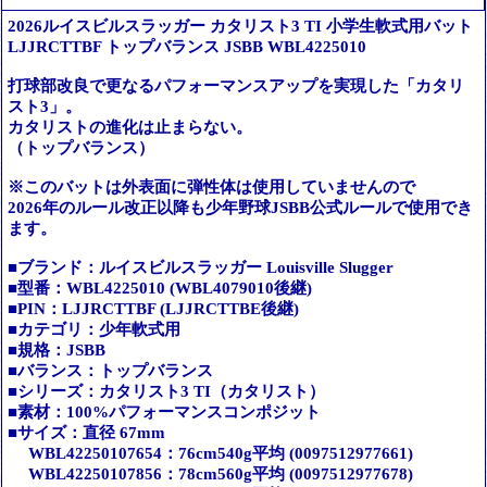
2026ルイスビルスラッガー カタリスト3 TI 小学生軟式用バット
LJJRCTTBF トップバランス JSBB WBL4225010
打球部改良で更なるパフォーマンスアップを実現した「カタリ
スト3」。
カタリストの進化は止まらない。
（トップバランス）
※このバットは外表面に弾性体は使用していませんので
2026年のルール改正以降も少年野球JSBB公式ルールで使用でき
ます。
■ブランド：ルイスビルスラッガー Louisville Slugger
■型番：WBL4225010 (WBL4079010後継)
■PIN：LJJRCTTBF (LJJRCTTBE後継)
■カテゴリ：少年軟式用
■規格：JSBB
■バランス：トップバランス
■シリーズ：カタリスト3 TI（カタリスト）
■素材：100%パフォーマンスコンポジット
■サイズ：直径 67mm
WBL42250107654：76cm540g平均 (0097512977661)
WBL42250107856：78cm560g平均 (0097512977678)