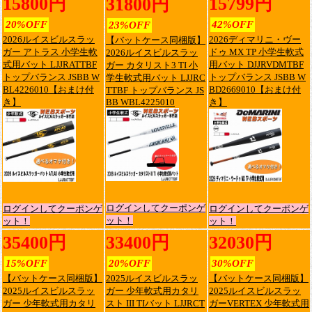
15800円
15799円
31800円
20%OFF
42%OFF
23%OFF
2026ルイスビルスラッ
2026ディマリニ・ヴー
【バットケース同梱版】
ガー アトラス 小学生軟
ドゥ MX TP 小学生軟式
2026ルイスビルスラッ
式用バット LJJRATTBF
用バット DJJRVDMTBF
ガー カタリスト3 TI 小
トップバランス JSBB W
トップバランス JSBB W
学生軟式用バット LJJRC
BL4226010【おまけ付
BD2669010【おまけ付
TTBF トップバランス JS
き】
BB WBL4225010
き】
ログインしてクーポンゲ
ログインしてクーポンゲ
ログインしてクーポンゲ
ット！
ット！
ット！
35400円
33400円
32030円
15%OFF
20%OFF
30%OFF
【バットケース同梱版】
2025ルイスビルスラッ
【バットケース同梱版】
2025ルイスビルスラッ
ガー 少年軟式用カタリ
2025ルイスビルスラッ
ガー 少年軟式用カタリ
スト III TIバット LJJRCT
ガーVERTEX 少年軟式用