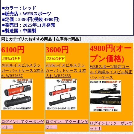
■カラー：レッド
■販売店：WEBスポーツ
■定価：5390円(税抜 4900円)
■発売日：2025年11月発売
■製造国：中国製
同じカテゴリのおすすめ商品【在庫有の商品】
4980円(オー
6100円
3600円
プン価格)
20%OFF
22%OFF
2026ルイスビルスラッ
2026ルイスビルスラッ
WEBスポーツ限定ゴー
ガー バットケース 5本入
ガー バットケース １本
ルド刺繍ルイスビル純正
れ WB57657
入れ WB57655
バットケース
ログインしてクーポンゲ
ログインしてクーポンゲ
ログインしてクーポンゲ
ット！
ット！
ット！