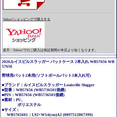
Yahoo!ショッピングで購入する
楽天・Yahoo!でのご購入は保証期間が本店より短くなります。
2026ルイスビルスラッガー バットケース 2本入れ WB57656 WB
57656
野球用バット2本用(ソフトボールバット3本入れ可)
■ブランド：ルイスビルスラッガー Louisville Slugger
■型番：WB57656 (WB5736501後継)
■PIN：WB57656 (WB5736501後継)
■素材：PU、
ポリエステル
■サイズ：
WB5765601：L92×W14(cm)A2 (0097512867399)