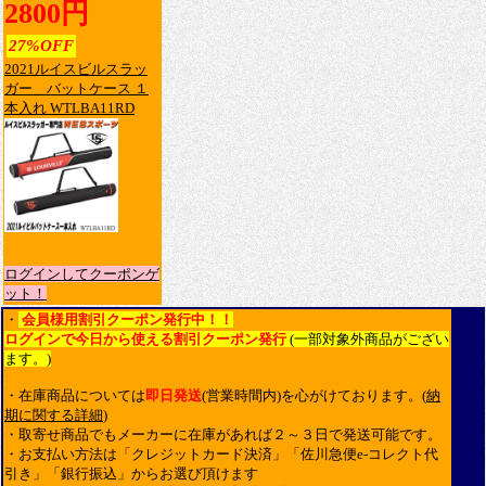
2800円
27%OFF
2021ルイスビルスラッ
ガー バットケース １
本入れ WTLBA11RD
ログインしてクーポンゲ
ット！
・
会員様用割引クーポン発行中！！
ログインで今日から使える割引クーポン発行
(一部対象外商品がござい
ます。)
・在庫商品については
即日発送
(営業時間内)を心がけております。(
納
期に関する詳細
)
・取寄せ商品でもメーカーに在庫があれば２～３日で発送可能です。
・お支払い方法は「クレジットカード決済」「佐川急便e-コレクト代
引き」「銀行振込」からお選び頂けます