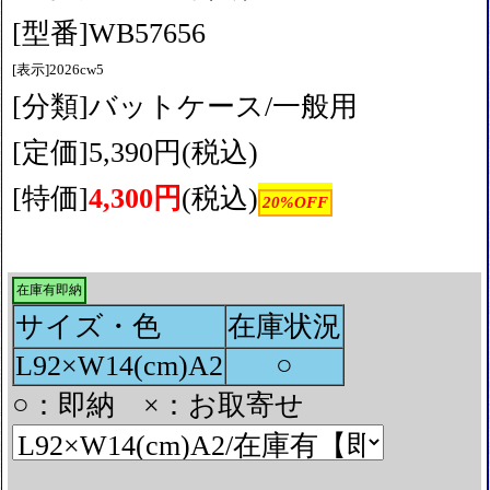
[型番]WB57656
[表示]2026cw5
[分類]バットケース/一般用
[定価]5,390円(税込)
[特価]
4,300円
(税込)
20%OFF
在庫有即納
サイズ・色
在庫状況
L92×W14(cm)A2
○
○：即納 ×：お取寄せ