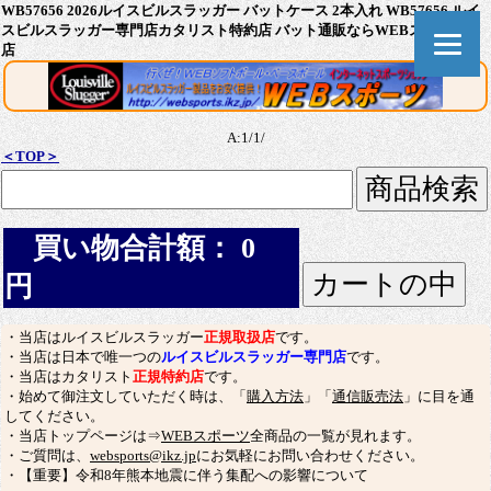
WB57656 2026ルイスビルスラッガー バットケース 2本入れ WB57656 ルイ
スビルスラッガー専門店カタリスト特約店 バット通販ならWEBスポーツ本
店
A:1/1/
＜TOP＞
買い物合計額： 0
円
・当店はルイスビルスラッガー
正規取扱店
です。
・当店は日本で唯一つの
ルイスビルスラッガー専門店
です。
・当店はカタリスト
正規特約店
です。
・始めて御注文していただく時は、「
購入方法
」「
通信販売法
」に目を通
してください。
・当店トップページは⇒
WEBスポーツ
全商品の一覧が見れます。
・ご質問は、
websports@ikz.jp
にお気軽にお問い合わせください。
・【重要】令和8年熊本地震に伴う集配への影響について