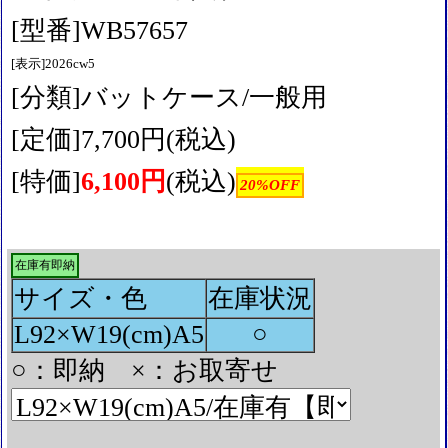
[型番]WB57657
[表示]2026cw5
[分類]バットケース/一般用
[定価]7,700円(税込)
[特価]
6,100円
(税込)
20%OFF
在庫有即納
サイズ・色
在庫状況
L92×W19(cm)A5
○
○：即納 ×：お取寄せ