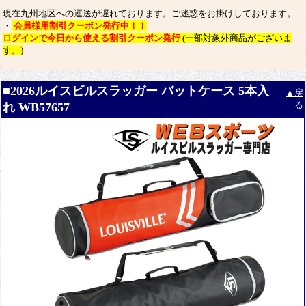
現在九州地区への運送が遅れております。ご迷惑をお掛けしております。
・
会員様用割引クーポン発行中！！
ログインで今日から使える割引クーポン発行
(一部対象外商品がございま
す。)
■2026ルイスビルスラッガー バットケース 5本入
▲戻
る
れ WB57657