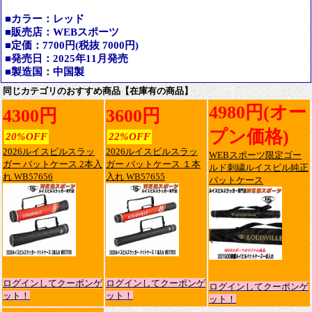
■カラー：レッド
■販売店：WEBスポーツ
■定価：7700円(税抜 7000円)
■発売日：2025年11月発売
■製造国：中国製
同じカテゴリのおすすめ商品【在庫有の商品】
4980円(オー
4300円
3600円
プン価格)
20%OFF
22%OFF
2026ルイスビルスラッ
2026ルイスビルスラッ
WEBスポーツ限定ゴー
ガー バットケース 2本入
ガー バットケース １本
ルド刺繍ルイスビル純正
れ WB57656
入れ WB57655
バットケース
ログインしてクーポンゲ
ログインしてクーポンゲ
ログインしてクーポンゲ
ット！
ット！
ット！