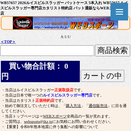
WB57657 2026ルイスビルスラッガー バットケース 5本入れ WB57657 ルイ
スビルスラッガー専門店カタリスト特約店 バット通販ならWEBスポーツ本
店
A:1/1/
＜TOP＞
買い物合計額： 0
円
・当店はルイスビルスラッガー
正規取扱店
です。
・当店は日本で唯一つの
ルイスビルスラッガー専門店
です。
・当店はカタリスト
正規特約店
です。
・始めて御注文していただく時は、「
購入方法
」「
通信販売法
」に目を通
してください。
・当店トップページは⇒
WEBスポーツ
全商品の一覧が見れます。
・ご質問は、
websports@ikz.jp
にお気軽にお問い合わせください。
・【重要】令和8年熊本地震に伴う集配への影響について