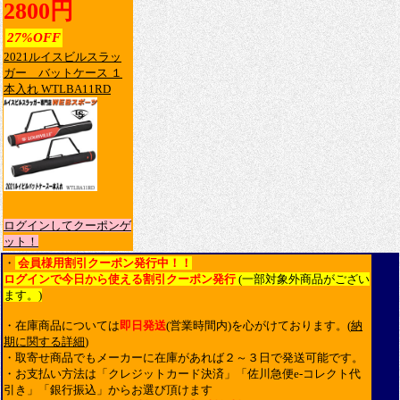
2800円
27%OFF
2021ルイスビルスラッ
ガー バットケース １
本入れ WTLBA11RD
ログインしてクーポンゲ
ット！
・
会員様用割引クーポン発行中！！
ログインで今日から使える割引クーポン発行
(一部対象外商品がござい
ます。)
・在庫商品については
即日発送
(営業時間内)を心がけております。(
納
期に関する詳細
)
・取寄せ商品でもメーカーに在庫があれば２～３日で発送可能です。
・お支払い方法は「クレジットカード決済」「佐川急便e-コレクト代
引き」「銀行振込」からお選び頂けます