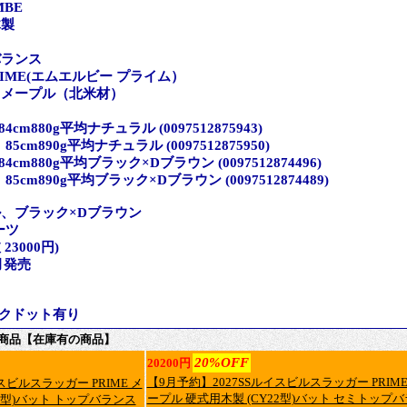
MBE
木製
バランス
RIME(エムエルビー プライム）
クメープル（北米材）
4cm880g平均ナチュラル (0097512875943)
85cm890g平均ナチュラル (0097512875950)
4cm880g平均ブラック×Dブラウン (0097512874496)
85cm890g平均ブラック×Dブラウン (0097512874489)
、ブラック×Dブラウン
ーツ
23000円)
月発売
ンクドット有り
商品【在庫有の商品】
20%OFF
20200円
【9月予約】2027SSルイスビルスラッガー PRIME
スビルスラッガー PRIME メ
ープル 硬式用木製 (CY22型)バット セミトップバ
35型)バット トップバランス