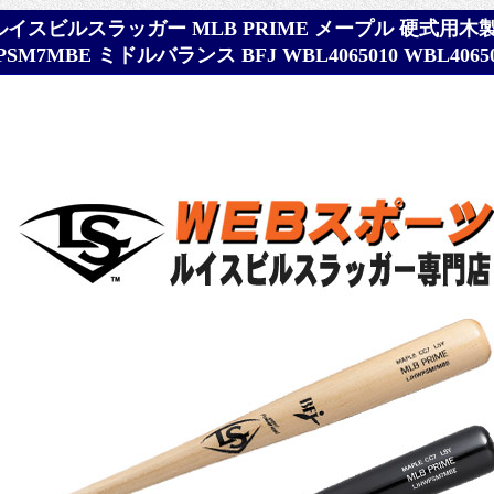
6ルイスビルスラッガー MLB PRIME メープル 硬式用木製
PSM7MBE ミドルバランス BFJ WBL4065010 WBL40650