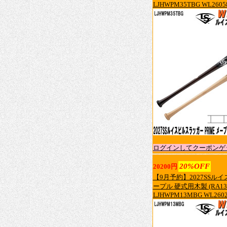
LJHWPM35TBG WL26058
ログインしてクーポンゲ
20%OFF
20200円
【9月予約】2027SSルイ
ープル 硬式用木製 (RA
LJHWPM13MBG WL26023