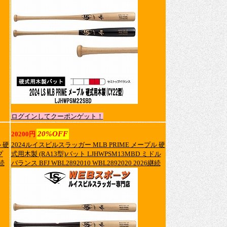
ログインしてクーポンゲット！
20%OFF
20200円
 硬
2024ルイスビルスラッガー MLB PRIME メープル 硬
プ
式用木製 (RA13型)バット LJHWPSM13MBD ミドル
継続
バランス BFJ WBL2892010 WBL2892020 2026継続