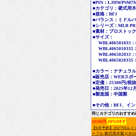
■PIN：LJHWPSM7
■カテゴリ：硬式用
■規格：BFJ
■バランス：ミドル
■シリーズ：MLB P
■素材：プロストッ
■サイズ：
WBL406501033：8
WBL4065010335：
WBL406502033：8
WBL4065020335：
■カラー：ナチュラル
■販売店：WEBスポ
■定価：25300円(税抜 
■発売日：2025年12
■製造国：中国製
■その他：BFJ、イ
同じカテゴリのおすすめ
20%OFF
20200円
【9月予約】2027SSルイ
ープル 硬式用木製 (CB