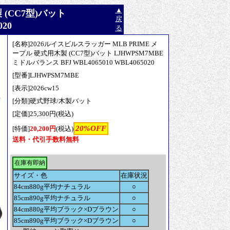
▲
 (CC7型)バット
戻
20
る
[名称]2026ルイスビルスラッガー MLB PRIME メ
ープル 硬式用木製 (CC7型)バット LJHWPSM7MBE
ミドルバランス BFJ WBL4065010 WBL4065020
[型番]LJHWPSM7MBE
[表示]2026cw15
[分類]硬式野球/木製バット
[定価]25,300円(税込)
20%OFF
[特価]
20,200円
(税込)
送料・代引手数料無料
在庫有即納
サイズ・色
在庫状況
84cm880g平均ナチュラル
○
85cm890g平均ナチュラル
○
84cm880g平均ブラック×Dブラウン
○
85cm890g平均ブラック×Dブラウン
○