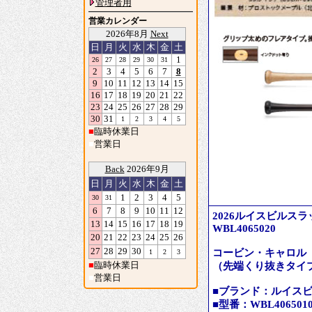
管理者用
営業カレンダー
2026年8月
Next
日
月
火
水
木
金
土
1
26
27
28
29
30
31
2
3
4
5
6
7
8
9
10
11
12
13
14
15
16
17
18
19
20
21
22
23
24
25
26
27
28
29
30
31
1
2
3
4
5
■
臨時休業日
■
営業日
Back
2026年9月
日
月
火
水
木
金
土
1
2
3
4
5
30
31
6
7
8
9
10
11
12
2026ルイスビルスラッガ
13
14
15
16
17
18
19
WBL4065020
20
21
22
23
24
25
26
27
28
29
30
コービン・キャロル
1
2
3
■
臨時休業日
（先端くり抜きタイ
■
営業日
■ブランド：ルイスビルスラッ
■型番：WBL4065010