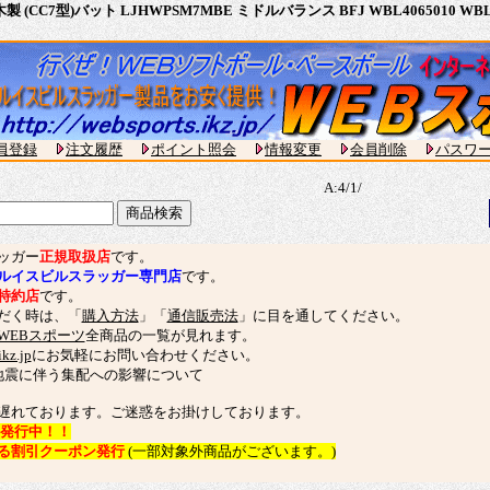
木製 (CC7型)バット LJHWPSM7MBE ミドルバランス BFJ WBL40650
員登録
注文履歴
ポイント照会
情報変更
会員削除
パスワ
A:4/1/
ッガー
正規取扱店
です。
ルイスビルスラッガー専門店
です。
特約店
です。
だく時は、「
購入方法
」「
通信販売法
」に目を通してください。
WEBスポーツ
全商品の一覧が見れます。
kz.jp
にお気軽にお問い合わせください。
地震に伴う集配への影響について
遅れております。ご迷惑をお掛けしております。
発行中！！
る割引クーポン発行
(一部対象外商品がございます。)