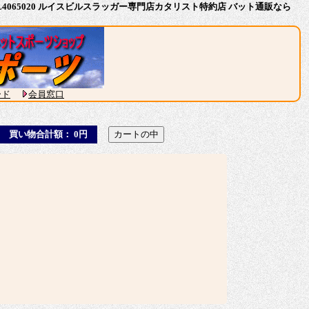
10 WBL4065020 ルイスビルスラッガー専門店カタリスト特約店 バット通販なら
ード
会員窓口
買い物合計額： 0円