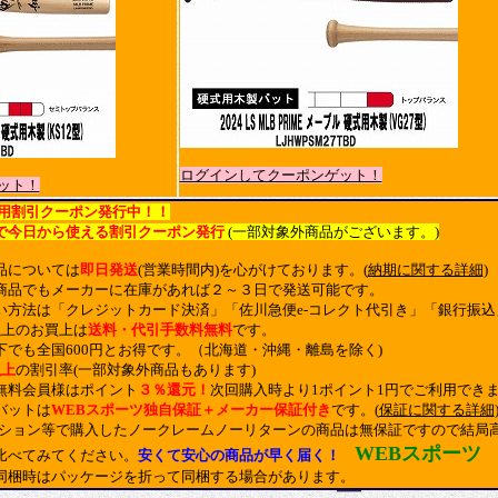
ログインしてクーポンゲット！
ット！
用割引クーポン発行中！！
で今日から使える割引クーポン発行
(一部対象外商品がございます。)
品については
即日発送
(営業時間内)を心がけております。(
納期に関する詳細
)
商品でもメーカーに在庫があれば２～３日で発送可能です。
い方法は「クレジットカード決済」「佐川急便e-コレクト代引き」「銀行振
以上のお買上は
送料・代引手数料無料
です。
下でも全国600円とお得です。（北海道・沖縄・離島を除く)
以上
の割引率(一部対象外商品もあります)
無料会員様はポイント
３％還元！
次回購入時より1ポイント1円でご利用でき
バットは
WEBスポーツ独自保証＋メーカー保証付き
です。(
保証に関する詳細
クション等で購入したノークレームノーリターンの商品は無保証ですので結局
WEBスポーツ
比べてみてください。
安くて安心の商品が早く届く！
同梱時はパッケージを折って同梱する場合があります。