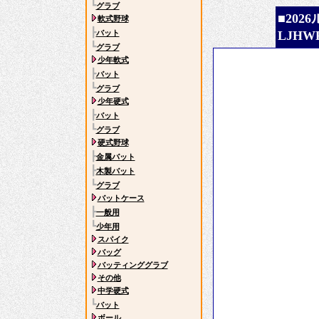
┗
グラブ
■202
軟式野球
┣
バット
LJHW
┗
グラブ
少年軟式
┣
バット
┗
グラブ
少年硬式
┣
バット
┗
グラブ
硬式野球
┣
金属バット
┣
木製バット
┗
グラブ
バットケース
┣
一般用
┗
少年用
スパイク
バッグ
バッティンググラブ
その他
中学硬式
┗
バット
ボール