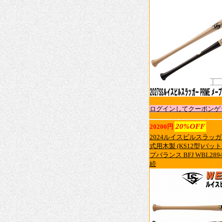
ログインしてクーポンゲ
20%OFF
20200円
2024ルイスビルスラッガー
式用木製 (KS12型)バット 
プバランス BFJ WBL28940
続