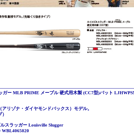
ー MLB PRIME メープル 硬式用木製 (CC7型)バット LJHWPSM
（アリゾナ・ダイヤモンドバックス）モデル。
プ）
ガー Louisville Slugger
 WBL4065020