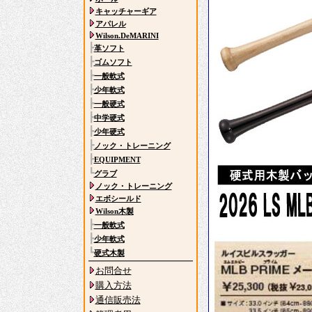
キャッチャーギア
アパレル
Wilson.DeMARINI
┣
革ソフト
┣
ゴムソフト
┣
一般軟式
┣
少年軟式
┣
一般硬式
┣
中学硬式
┣
少年硬式
┣
ノック・トレーニング
┣
EQUIPMENT
┗
グラブ
ノック・トレーニング
エボシールド
Wilson木製
┣
一般軟式
┣
少年軟式
┗
硬式木製
お問合せ
購入方法
通信販売法