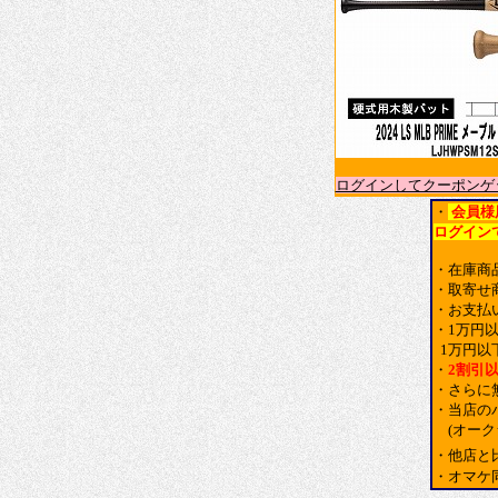
ログインしてクーポンゲ
・
会員様
ログイン
・在庫商
・取寄せ
・お支払
・1万円
1万円以
・
2割引
・さらに
・当店の
(オー
・他店と
・オマケ