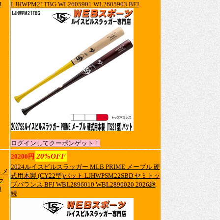
J
LJHWPM21TBG WL2605901 WL2605903 BFJ
ログインしてクーポンゲット！
20%OFF
20200円
2024ルイスビルスラッガー MLB PRIME メープル 硬
 メ
式用木製 (CY22型)バット LJHWPSM22SBD セミトッ
ラ
プバランス BFJ WBL2896010 WBL2896020 2026継
J
続