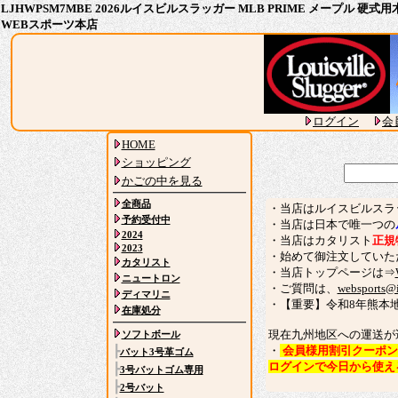
LJHWPSM7MBE 2026ルイスビルスラッガー MLB PRIME メープル 硬式用
WEBスポーツ本店
ログイン
会
HOME
ショッピング
かごの中を見る
全商品
・当店はルイスビルスラ
予約受付中
・当店は日本で唯一つの
2024
・当店はカタリスト
正規
2023
・始めて御注文していた
カタリスト
・当店トップページは⇒
ニュートロン
・ご質問は、
websports@i
ディマリニ
・【重要】令和8年熊本
在庫処分
現在九州地区への運送が
ソフトボール
・
会員様用割引クーポン
┣
バット3号革ゴム
ログインで今日から使え
┣
3号バットゴム専用
┣
2号バット