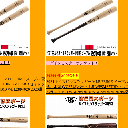
ット！
ログインしてクーポンゲット！
20%OFF
20200円
 MLB PRIME メープル 硬
2024ルイスビルスラッガー MLB PRIME メープル
LJHWPSM12SBD セミトッ
式用木製 (VG27型)バット LJHWPSM27TBD トッ
10 WBL2894020 2026継
バランス BFJ WBL2893010 WBL2893020 2026