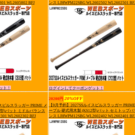
01 WL2605802 BFJ
ンス LJHWPM22SBG WL2602502 WL2602501 BF
ット！
ログインしてクーポンゲット！
20%OFF
20200円
【9月予約】2027SSルイスビルスラッガー PRIME
スビルスラッガー PRIME メ
ープル 硬式用木製 (KS12型)バット セミトップバ
13型)バット ミドルバランス
01 WL2602302 BFJ
ンス LJHWPM12SBG WL2602402 WL2602401 BF