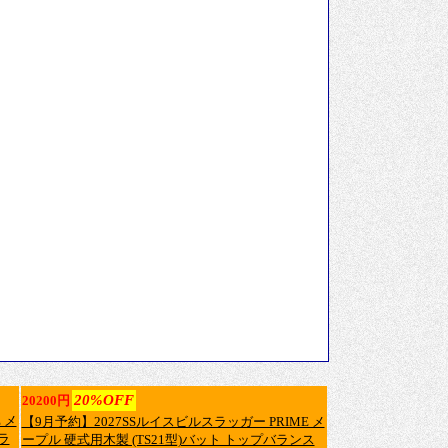
20%OFF
20200円
 メ
【9月予約】2027SSルイスビルスラッガー PRIME メ
ラ
ープル 硬式用木製 (TS21型)バット トップバランス