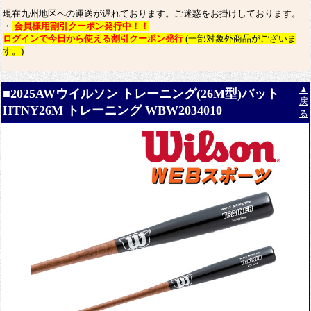
現在九州地区への運送が遅れております。ご迷惑をお掛けしております。
・
会員様用割引クーポン発行中！！
ログインで今日から使える割引クーポン発行
(一部対象外商品がございま
す。)
▲
■2025AWウイルソン トレーニング(26M型)バット
戻
HTNY26M トレーニング WBW2034010
る