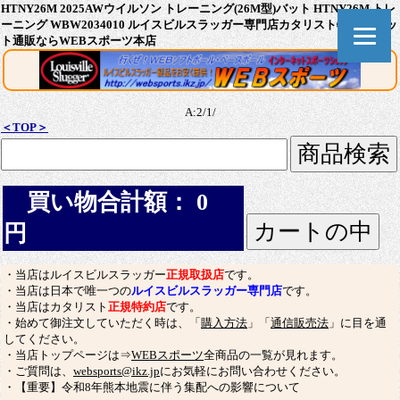
HTNY26M 2025AWウイルソン トレーニング(26M型)バット HTNY26M トレ
ーニング WBW2034010 ルイスビルスラッガー専門店カタリスト特約店 バッ
ト通販ならWEBスポーツ本店
A:2/1/
＜TOP＞
買い物合計額： 0
円
・当店はルイスビルスラッガー
正規取扱店
です。
・当店は日本で唯一つの
ルイスビルスラッガー専門店
です。
・当店はカタリスト
正規特約店
です。
・始めて御注文していただく時は、「
購入方法
」「
通信販売法
」に目を通
してください。
・当店トップページは⇒
WEBスポーツ
全商品の一覧が見れます。
・ご質問は、
websports@ikz.jp
にお気軽にお問い合わせください。
・【重要】令和8年熊本地震に伴う集配への影響について