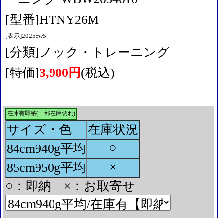
[型番]HTNY26M
[表示]2025cw5
[分類]ノック・トレーニング
[特価]
3,900円
(税込)
在庫有即納(一部在庫切れ)
サイズ・色
在庫状況
○
84cm940g平均
×
85cm950g平均
○：即納 ×：お取寄せ