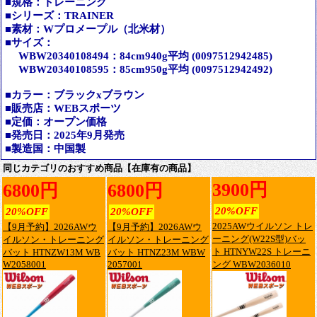
■規格：トレーニング
■シリーズ：TRAINER
■素材：Wプロメープル（北米材）
■サイズ：
WBW20340108494：84cm940g平均 (0097512942485)
WBW20340108595：85cm950g平均 (0097512942492)
■カラー：ブラックxブラウン
■販売店：WEBスポーツ
■定価：オープン価格
■発売日：2025年9月発売
■製造国：中国製
同じカテゴリのおすすめ商品【在庫有の商品】
3900円
6800円
6800円
20%OFF
20%OFF
20%OFF
2025AWウイルソン トレ
【9月予約】2026AWウ
【9月予約】2026AWウ
ーニング(W22S型)バッ
イルソン・トレーニング
イルソン・トレーニング
ト HTNYW22S トレーニ
バット HTNZW13M WB
バット HTNZ23M WBW
W2058001
2057001
ング WBW2036010