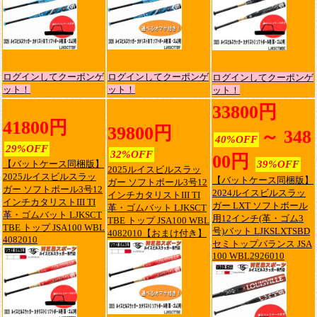
ログインしてクーポンゲ
ログインしてクーポンゲ
ログインしてクーポンゲ
ット！
ット！
ット！
33800円
41800円
39800円
～ 348
40%OFF
29%OFF
32%OFF
00円
【バットケース同梱版】
39%OFF
2025ルイスビルスラッ
2025ルイスビルスラッ
【バットケース同梱版】
ガー ソフトボール3号12
ガー ソフトボール3号12
2024ルイスビルスラッ
インチカタリストIII TI
インチカタリストIII TI
ガー LXT ソフトボール
革・ゴムバット LJKSCT
革・ゴムバット LJKSCT
用12インチ(革・ゴム3
TBE トップ JSA100 WBL
TBE トップ JSA100 WBL
号)バット LJKSLXTSBD
4082010【おまけ付き】
4082010
セミトップバランス JSA
100 WBL2926010