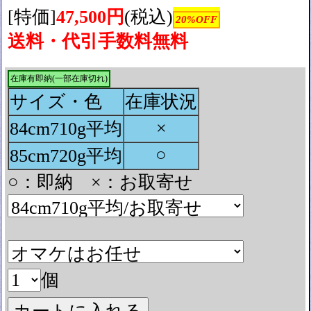
[特価]
47,500円
(税込)
20%OFF
送料・代引手数料無料
在庫有即納(一部在庫切れ)
サイズ・色
在庫状況
×
84cm710g平均
○
85cm720g平均
○：即納 ×：お取寄せ
個