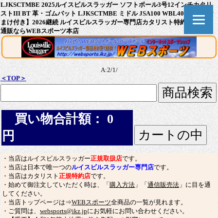
LJKSCTMBE 2025ルイスビルスラッガー ソフトボール3号12インチカタリ
ストIII BT 革・ゴムバット LJKSCTMBE ミドル JSA100 WBL4084010【お
まけ付き】2026継続 ルイスビルスラッガー専門店カタリスト特約店 バット
通販ならWEBスポーツ本店
A:2/1/
＜TOP＞
買い物合計額： 0
円
・当店はルイスビルスラッガー
正規取扱店
です。
・当店は日本で唯一つの
ルイスビルスラッガー専門店
です。
・当店はカタリスト
正規特約店
です。
・始めて御注文していただく時は、「
購入方法
」「
通信販売法
」に目を通
してください。
・当店トップページは⇒
WEBスポーツ
全商品の一覧が見れます。
・ご質問は、
websports@ikz.jp
にお気軽にお問い合わせください。