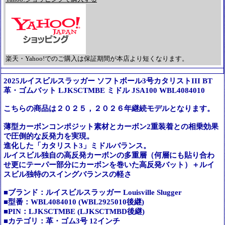
楽天・Yahoo!でのご購入は保証期間が本店より短くなります。
2025ルイスビルスラッガー ソフトボール3号カタリストIII BT
革・ゴムバット LJKSCTMBE ミドル JSA100 WBL4084010
こちらの商品は２０２５，２０２６年継続モデルとなります。
薄型カーボンコンポジット素材とカーボン2重装着との相乗効果
で圧倒的な反発力を実現。
進化した「カタリスト3」ミドルバランス。
ルイスビル独自の高反発カーボンの多重層（何層にも貼り合わ
せ更にテーパー部分にカーボンを巻いた高反発バット）＋ルイ
スビル独特のスイングバランスの軽さ
■ブランド：ルイスビルスラッガー Louisville Slugger
■型番：WBL4084010 (WBL2925010後継)
■PIN：LJKSCTMBE (LJKSCTMBD後継)
■カテゴリ：革・ゴム3号 12インチ