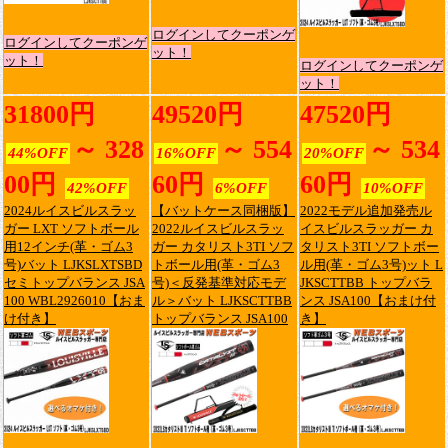
ログインしてクーポンゲ
ログインしてクーポンゲ
ット！
ット！
ログインしてクーポンゲ
ット！
31800円
49520円
47520円
～ 328
～ 554
～ 534
44%OFF
16%OFF
20%OFF
00円
60円
60円
42%OFF
6%OFF
10%OFF
2024ルイスビルスラッ
【バットケース同梱版】
2022モデル追加発売ル
ガー LXT ソフトボール
2022ルイスビルスラッ
イスビルスラッガー カ
用12インチ(革・ゴム3
ガー カタリスト3TI ソフ
タリスト3TI ソフトボー
号)バット LJKSLXTSBD
トボール用(革・ゴム3
ル用(革・ゴム3号)ット L
セミトップバランス JSA
号)＜反発基準対応モデ
JKSCTTBB トップバラ
100 WBL2926010【おま
ル＞バット LJKSCTTBB
ンス JSA100【おまけ付
け付き】
トップバランス JSA100
き】