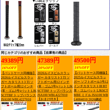
同じカテゴリのおすすめ商品【在庫有の商品】
49500円
49389円
47389円
16%OFF
16%OFF
20%OFF
【バットケース同梱版】
【バットケース同梱版】
2026ルイスビルスラッ
2025ルイスビルスラッ
2026ルイスビルスラッ
ガー カタリスト3 TI ソ
ガー ソフトボール3号12
ガー カタリスト3 TI ソ
フトボール用12インチ
インチカタリストIII BT
フトボール用12インチ
(革・ゴム3号)バット LJK
革・ゴムバット LJKSCT
(革・ゴム3号)バット LJK
SCTTBF トップバランス
JSA100 WBL4227010
MBE ミドル JSA100 WB
SCTTBF トップバランス
【おまけ付き】
JSA100 WBL4227010
L4084010 2026継続