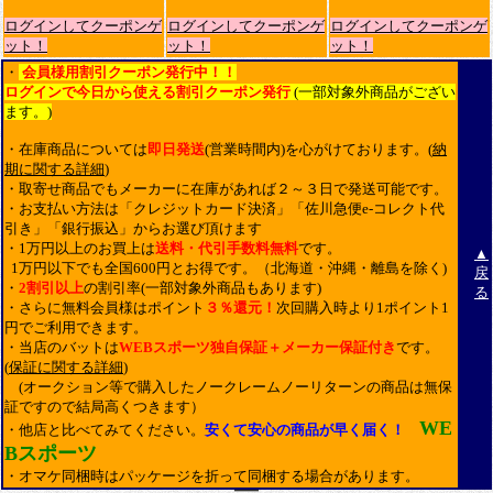
ログインしてクーポンゲ
ログインしてクーポンゲ
ログインしてクーポンゲ
ット！
ット！
ット！
・
会員様用割引クーポン発行中！！
ログインで今日から使える割引クーポン発行
(一部対象外商品がござい
ます。)
・在庫商品については
即日発送
(営業時間内)を心がけております。(
納
期に関する詳細
)
・取寄せ商品でもメーカーに在庫があれば２～３日で発送可能です。
・お支払い方法は「クレジットカード決済」「佐川急便e-コレクト代
引き」「銀行振込」からお選び頂けます
・1万円以上のお買上は
送料・代引手数料無料
です。
▲
1万円以下でも全国600円とお得です。（北海道・沖縄・離島を除く)
戻
・
2割引以上
の割引率(一部対象外商品もあります)
る
・さらに無料会員様はポイント
３％還元！
次回購入時より1ポイント1
円でご利用できます。
・当店のバットは
WEBスポーツ独自保証＋メーカー保証付き
です。
(
保証に関する詳細
)
(オークション等で購入したノークレームノーリターンの商品は無保
証ですので結局高くつきます）
WE
・他店と比べてみてください。
安くて安心の商品が早く届く！
Bスポーツ
・オマケ同梱時はパッケージを折って同梱する場合があります。