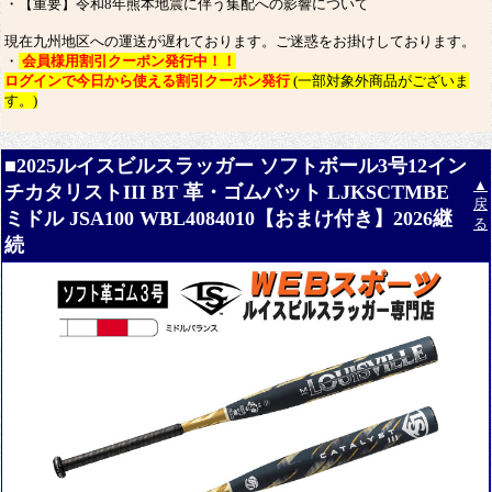
・【重要】令和8年熊本地震に伴う集配への影響について
現在九州地区への運送が遅れております。ご迷惑をお掛けしております。
・
会員様用割引クーポン発行中！！
ログインで今日から使える割引クーポン発行
(一部対象外商品がございま
す。)
■2025ルイスビルスラッガー ソフトボール3号12イン
▲
チカタリストIII BT 革・ゴムバット LJKSCTMBE
戻
ミドル JSA100 WBL4084010【おまけ付き】2026継
る
続