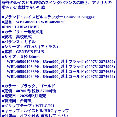
好評のルイスビル独特のスイングバランスの軽さ、アメリカの
柔らかい素材で良い打感
■ブランド：ルイスビルスラッガー Louisville Slugger
■型番：WBL4059010 WBL4059020
■PIN：LJBBATMBE
■カテゴリ：一般硬式用
■規格：高校硬式
■バランス：ミドル
■シリーズ：ATLAS（アトラス）
■素材：GENESIS PLUS
■サイズ：直径 64mm
WBL40590108390：83cm900g以上ブラック (0097512874892)
WBL40590108490：84cm900g以上ブラック (0097512874908)
WBL40590208390：83cm900g以上ゴールド (0097512874656)
WBL40590208490：84cm900g以上ゴールド (0097512874649)
■カラー：ブラック、ゴールド
■定価：40700円(税抜 37000円)
■発売日：2025年2月発売
■製造国：台湾製
■グリップテープ：WTLGT01
■キャップ：ルイスビル HRCキャップ
■付属品：オマケ付き 選択して下さい