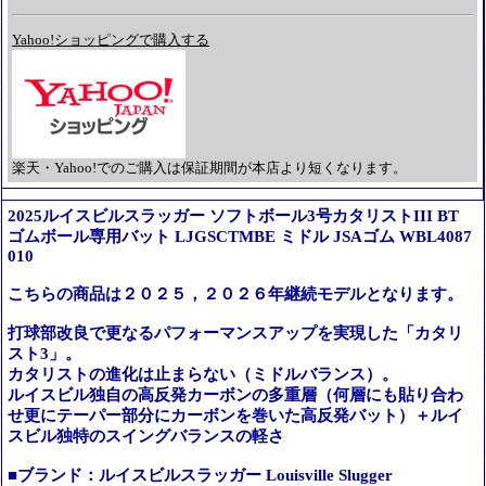
Yahoo!ショッピングで購入する
楽天・Yahoo!でのご購入は保証期間が本店より短くなります。
2025ルイスビルスラッガー ソフトボール3号カタリストIII BT
ゴムボール専用バット LJGSCTMBE ミドル JSAゴム WBL4087
010
こちらの商品は２０２５，２０２６年継続モデルとなります。
打球部改良で更なるパフォーマンスアップを実現した「カタリ
スト3」。
カタリストの進化は止まらない（ミドルバランス）。
ルイスビル独自の高反発カーボンの多重層（何層にも貼り合わ
せ更にテーパー部分にカーボンを巻いた高反発バット）＋ルイ
スビル独特のスイングバランスの軽さ
■ブランド：ルイスビルスラッガー Louisville Slugger