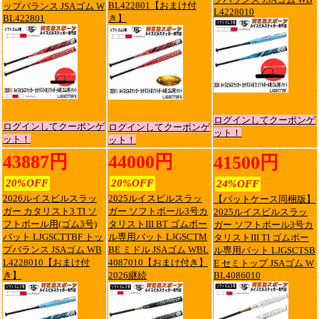
BL422801【おまけ付
ップバランス JSAゴム W
L4228010
BL422801
き】
ログインしてクーポンゲ
ログインしてクーポンゲ
ログインしてクーポンゲ
ット！
ット！
ット！
43887円
44000円
41500円
20%OFF
20%OFF
24%OFF
2026ルイスビルスラッ
2025ルイスビルスラッ
【バットケース同梱版】
ガー カタリスト3 TI ソ
ガー ソフトボール3号カ
2025ルイスビルスラッ
フトボール用(ゴム3号)
タリストIII BT ゴムボー
ガー ソフトボール3号カ
バット LJGSCTTBF トッ
ル専用バット LJGSCTM
タリストIII TI ゴムボー
プバランス JSAゴム WB
BE ミドル JSAゴム WBL
ル専用バット LJGSCTSB
L4228010【おまけ付
4087010【おまけ付き】
E セミトップ JSAゴム W
き】
2026継続
BL4086010