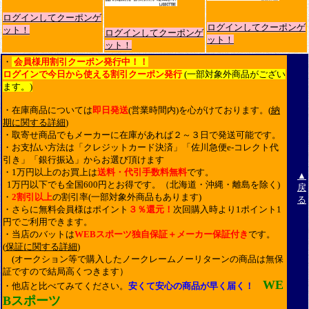
ログインしてクーポンゲ
ログインしてクーポンゲ
ット！
ログインしてクーポンゲ
ット！
ット！
・
会員様用割引クーポン発行中！！
ログインで今日から使える割引クーポン発行
(一部対象外商品がござい
ます。)
・在庫商品については
即日発送
(営業時間内)を心がけております。(
納
期に関する詳細
)
・取寄せ商品でもメーカーに在庫があれば２～３日で発送可能です。
・お支払い方法は「クレジットカード決済」「佐川急便e-コレクト代
引き」「銀行振込」からお選び頂けます
・1万円以上のお買上は
送料・代引手数料無料
です。
▲
1万円以下でも全国600円とお得です。（北海道・沖縄・離島を除く)
戻
・
2割引以上
の割引率(一部対象外商品もあります)
る
・さらに無料会員様はポイント
３％還元！
次回購入時より1ポイント1
円でご利用できます。
・当店のバットは
WEBスポーツ独自保証＋メーカー保証付き
です。
(
保証に関する詳細
)
(オークション等で購入したノークレームノーリターンの商品は無保
証ですので結局高くつきます）
WE
・他店と比べてみてください。
安くて安心の商品が早く届く！
Bスポーツ