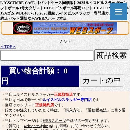
LJGSCTMBE-CASE 【バットケース同梱版】2025ルイスビルスラッガー ソ
フトボール3号カタリストIII BT ゴムボール専用バット LJGSCTMBE ミドル
JSAゴム WBL4087010 2026継続 ルイスビルスラッガー専門店カタリスト特
約店 バット通販ならWEBスポーツ本店
A:3/1/
＜TOP＞
買い物合計額： 0
円
・当店はルイスビルスラッガー
正規取扱店
です。
・当店は日本で唯一つの
ルイスビルスラッガー専門店
です。
・当店はカタリスト
正規特約店
です。
・始めて御注文していただく時は、「
購入方法
」「
通信販売法
」に目を通
してください。
・当店トップページは⇒
WEBスポーツ
全商品の一覧が見れます。
・ご質問は、
websports@ikz.jp
にお気軽にお問い合わせください。