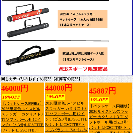
同じカテゴリのおすすめ商品【在庫有の商品】
44000円
46000円
45887円
20%OFF
16%OFF
16%OFF
2026限定色ルイスビル
【バットケース同梱版】
【バットケース同梱版】
スラッガー カタリスト3
2026限定色ルイスビル
2026ルイスビルスラッ
TI ソフトボール用12イ
スラッガー カタリスト3
ガー カタリスト3 TI ソ
ンチ(ゴム3号)LJGSCTTB
TI ソフトボール用12イ
フトボール用(ゴム3号)
Fバット LJGSCTTBF ト
ンチ(ゴム3号)LJGSCTTB
バット LJGSCTTBF トッ
ップバランス JSAゴム W
Fバット LJGSCTTBF ト
プバランス JSAゴム WB