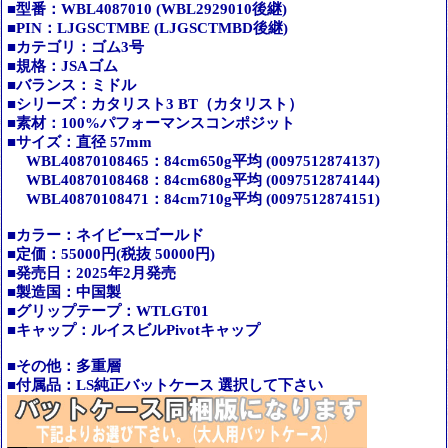
■型番：WBL4087010 (WBL2929010後継)
■PIN：LJGSCTMBE (LJGSCTMBD後継)
■カテゴリ：ゴム3号
■規格：JSAゴム
■バランス：ミドル
■シリーズ：カタリスト3 BT（カタリスト）
■素材：100%パフォーマンスコンポジット
■サイズ：直径 57mm
WBL40870108465：84cm650g平均 (0097512874137)
WBL40870108468：84cm680g平均 (0097512874144)
WBL40870108471：84cm710g平均 (0097512874151)
■カラー：ネイビーxゴールド
■定価：55000円(税抜 50000円)
■発売日：2025年2月発売
■製造国：中国製
■グリップテープ：WTLGT01
■キャップ：ルイスビルPivotキャップ
■その他：多重層
■付属品：LS純正バットケース 選択して下さい