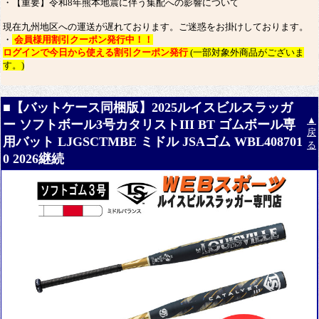
・【重要】令和8年熊本地震に伴う集配への影響について
現在九州地区への運送が遅れております。ご迷惑をお掛けしております。
・
会員様用割引クーポン発行中！！
ログインで今日から使える割引クーポン発行
(一部対象外商品がございま
す。)
■【バットケース同梱版】2025ルイスビルスラッガ
▲
ー ソフトボール3号カタリストIII BT ゴムボール専
戻
用バット LJGSCTMBE ミドル JSAゴム WBL408701
る
0 2026継続