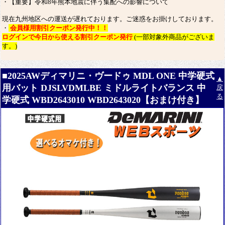
・【重要】令和8年熊本地震に伴う集配への影響について
現在九州地区への運送が遅れております。ご迷惑をお掛けしております。
・
会員様用割引クーポン発行中！！
ログインで今日から使える割引クーポン発行
(一部対象外商品がございま
す。)
■2025AWディマリニ・ヴードゥ MDL ONE 中学硬式
▲
用バット DJSLVDMLBE ミドルライトバランス 中
戻
る
学硬式 WBD2643010 WBD2643020【おまけ付き】