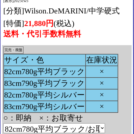
[表示]2025cw5
[分類]Wilson.DeMARINI/中学硬式
[特価]
21,880円
(税込)
送料・代引手数料無料
完売・廃盤
サイズ・色
在庫状況
×
82cm780g平均ブラック
×
83cm790g平均ブラック
×
82cm780g平均シルバー
×
83cm790g平均シルバー
○：即納 ×：お取寄せ