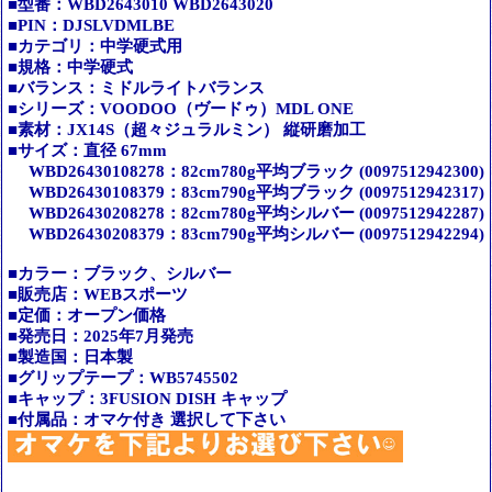
■型番：WBD2643010 WBD2643020
■PIN：DJSLVDMLBE
■カテゴリ：中学硬式用
■規格：中学硬式
■バランス：ミドルライトバランス
■シリーズ：VOODOO（ヴードゥ）MDL ONE
■素材：JX14S（超々ジュラルミン） 縦研磨加工
■サイズ：直径 67mm
WBD26430108278：82cm780g平均ブラック (0097512942300)
WBD26430108379：83cm790g平均ブラック (0097512942317)
WBD26430208278：82cm780g平均シルバー (0097512942287)
WBD26430208379：83cm790g平均シルバー (0097512942294)
■カラー：ブラック、シルバー
■販売店：WEBスポーツ
■定価：オープン価格
■発売日：2025年7月発売
■製造国：日本製
■グリップテープ：WB5745502
■キャップ：3FUSION DISH キャップ
■付属品：オマケ付き 選択して下さい