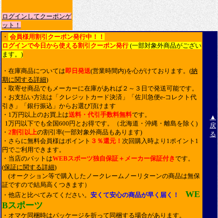
ログインしてクーポンゲ
ット！
・
会員様用割引クーポン発行中！！
ログインで今日から使える割引クーポン発行
(一部対象外商品がござい
ます。)
・在庫商品については
即日発送
(営業時間内)を心がけております。(
納
期に関する詳細
)
・取寄せ商品でもメーカーに在庫があれば２～３日で発送可能です。
・お支払い方法は「クレジットカード決済」「佐川急便e-コレクト代
引き」「銀行振込」からお選び頂けます
・1万円以上のお買上は
送料・代引手数料無料
です。
▲
1万円以下でも全国600円とお得です。（北海道・沖縄・離島を除く)
戻
・
2割引以上
の割引率(一部対象外商品もあります)
る
・さらに無料会員様はポイント
３％還元！
次回購入時より1ポイント1
円でご利用できます。
・当店のバットは
WEBスポーツ独自保証＋メーカー保証付き
です。
(
保証に関する詳細
)
(オークション等で購入したノークレームノーリターンの商品は無保
証ですので結局高くつきます）
WE
・他店と比べてみてください。
安くて安心の商品が早く届く！
Bスポーツ
・オマケ同梱時はパッケージを折って同梱する場合があります。