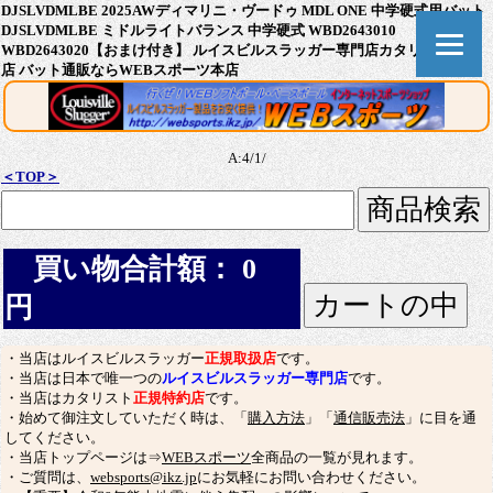
DJSLVDMLBE 2025AWディマリニ・ヴードゥ MDL ONE 中学硬式用バット
DJSLVDMLBE ミドルライトバランス 中学硬式 WBD2643010
WBD2643020【おまけ付き】 ルイスビルスラッガー専門店カタリスト特約
店 バット通販ならWEBスポーツ本店
A:4/1/
＜TOP＞
買い物合計額： 0
円
・当店はルイスビルスラッガー
正規取扱店
です。
・当店は日本で唯一つの
ルイスビルスラッガー専門店
です。
・当店はカタリスト
正規特約店
です。
・始めて御注文していただく時は、「
購入方法
」「
通信販売法
」に目を通
してください。
・当店トップページは⇒
WEBスポーツ
全商品の一覧が見れます。
・ご質問は、
websports@ikz.jp
にお気軽にお問い合わせください。