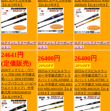
0201 ボーイズ中学部
600301 ボーイズ中学部
式用 WBD2665010 WBD
【おまけ付き】
【おまけ付き】
2665020【おまけ付き】
ログインしてクーポンゲ
ログインしてクーポンゲ
ログインしてクーポンゲ
ット！
ット！
ット！
24641円
26400円
26400円
(定価販売)
20%OFF
20%OFF
2026ディマリニ・ヴー
2025ルイスビルスラッ
2025ルイスビルスラッ
ドゥ TPH ONE 中学硬式
ガー 中学硬式用アトラ
ガー 中学硬式用アトラ
用バット DJSLVDTHBF
スバット LJSLATMBE ミ
スバット LJSLATTBE ト
トップバランス（ヘビー
ドル 中学硬式 WBL4061
ップ 中学硬式 WBL4062
ウエイトタイプ） 中学
010 WBL4061020【おま
010 WBL4062020【おま
硬式用 WBD2664010
け付き】2026継続
け付き】2026継続
【おまけ付き】