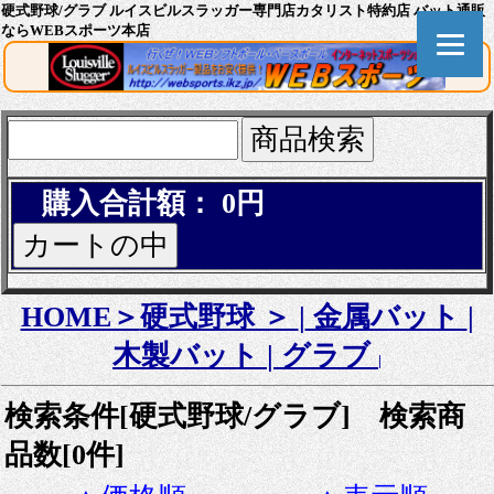
硬式野球/グラブ ルイスビルスラッガー専門店カタリスト特約店 バット通販
ならWEBスポーツ本店
購入合計額： 0円
HOME＞
硬式野球 ＞
|
金属バット
|
木製バット
|
グラブ
|
検索条件[硬式野球/グラブ] 検索商
品数[0件]