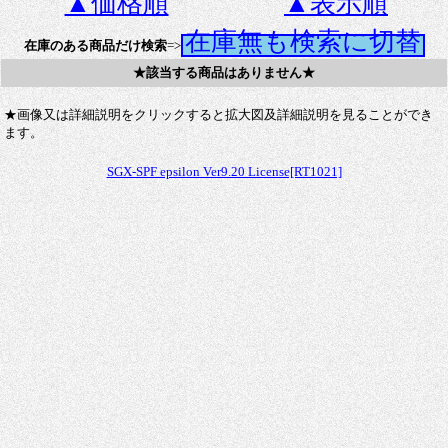
▲価格順
▲表示順
在庫無も検索に切替
在庫のある商品だけ検索
=>
★該当する商品はありません★
★画像又は詳細説明をクリックすると拡大図及詳細説明を見ることができ
ます。
SGX-SPF epsilon Ver9.20 License[RT1021]