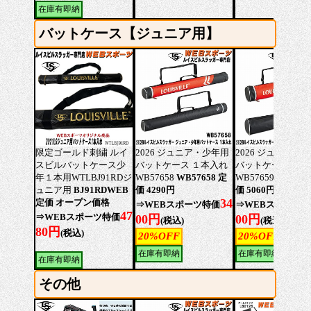
在庫有即納
バットケース【ジュニア用】
限定ゴールド刺繍 ルイ
2026 ジュニア・少年用
2026 ジュニア・
スビルバットケース少
バットケース １本入れ
バットケース 2本
年１本用WTLBJ91RDジ
WB57658
WB57658 定
WB57659
WB5765
ュニア用
BJ91RDWEB
価 4290円
価 5060円
34
定価 オープン価格
⇒WEBスポーツ特価
⇒WEBスポーツ
47
⇒WEBスポーツ特価
00円
00円
(税込)
(税込)
80円
(税込)
20%OFF
20%OFF
在庫有即納
在庫有即納
在庫有即納
その他