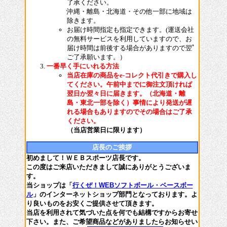
了承ください。
沖縄・離島・北海道・その他一部に地域は
除きます。
お届け時間指定も指定できます。(運送会社
の無料サービスを利用していますので、お
届け時間は前後する場合がありますので翌ﾟ
ご了承願います。）
一番早く手にいれる方法
当店在庫の商品をe-コレクト代引きで購入し
てください。午前中までに御注文頂ければ
翌日か翌々日に届きます。（北海道・離
島・東北一部を除く）事情により発送が遅
れる場合もありますのでその場合はご了承
ください。
（当店営業日に限ります）
店長のご挨拶
初めまして！ＷＥＢスポーツ店長です。
この度はご来店いただきまして誠にありがとうございま
す。
当ショップは「
行くぜ！WEBソフトボール・ベースボー
ル
」のインターネットショップ部門となっております。よ
り良いものをお安くご提供させて頂きます。
当店を利用されて気づいた点を何でも結構ですからお寄せ
下さい。また、ご希望商品などがありましたらお知らせい