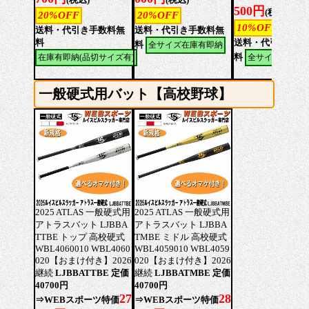
500円
(税込)
20%OFF
20%OFF
10%OFF
送料・代引き手数料無
送料・代引き手数料無
料
送料・代引き手数
料
全サイズ在庫有即納
料
在庫有即納(品切サイズ有)
全サイズ在庫有
一般硬式用バット【高校野球】
2025 ATLAS 一般硬式用
2025 ATLAS 一般硬式用
アトラスバット LJBBA
アトラスバット LJBBA
TTBE トップ 高校硬式
TMBE ミドル 高校硬式
WBL4060010 WBL4060
WBL4059010 WBL4059
020【おまけ付き】2026
020【おまけ付き】2026
継続
LJBBATTBE 定価
継続
LJBBATMBE 定価
40700円
40700円
27
28
⇒WEBスポーツ特価
⇒WEBスポーツ特価