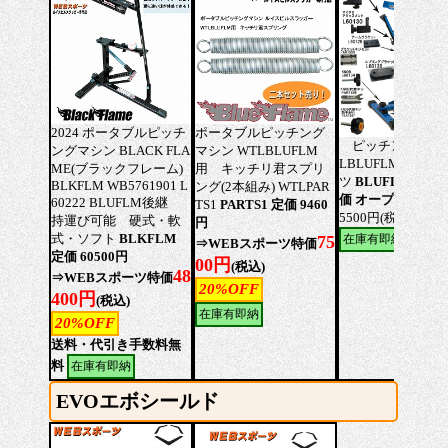
2024 ポータブルピッチ
ポータブルピッチング
ピッチングマシン
ングマシン BLACK FLA
マシン WTLBLUFLM
LBLUFLM用 修
ME(ブラックフレーム)
用 キッチリ君スプリ
ツ
BLUFLMBUHI
BLKFLM WB5761901 L
ング(2本組み) WTLPAR
価 オープン価格
60222 BLUFLM後継
TS1
PARTS1 定価 9460
5500円(税込)
持運び可能 硬式・軟
円
式・ソフト
BLKFLM
在庫有即納(品切サ
75
⇒WEBスポーツ特価
定価 60500円
00円
(税込)
48
⇒WEBスポーツ特価
20%OFF
400円
(税込)
在庫有即納
20%OFF
送料・代引き手数料無
料
在庫有即納
EVOエボシールド