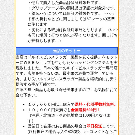
・他店で購入した商品は保証対象外です。
・グリップテープ等の消耗品は保証の対象外です。
・塗装ハゲについては保証の対象外です。 ・ヘッ
ド部の折れやヒビに関しましてはSGマークの基準
に準じます
・劣化による破損は保証対象外となります。（いつ
も同じ場所で打つと劣化が早くなります。回し打ち
が長持ちします。）
当店のモットー
当店は『ルイスビルスラッガー製品を安く提供』をモット
ーにＷＥＢショップを生かしたショッピングシステムを実
現致しました。日本で唯一のルイスビルスラッガー専門店
です。店舗を持たない為、最小限の経費で運営している
為、より良いルイスビルスラッガー製品を継続的にお安く
提供する事が可能です。
在庫の無い商品もお取り寄せ出来ますので、お気軽にお問
合せ下さい。
１０，０００円以上購入で
送料・代引手数料無料。
１０，０００円未満でも
全国送料600円！
（沖縄・北海道・その他離島は1000円となりま
す）
営業日で在庫のある商品の場合は
即日発送
します。
(銀行振込の場合は入金確認後、e－コレクトならご