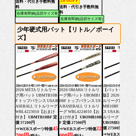
28%OFF
送料・代引き手数料無
料
送料・代引き手数料無
料
在庫有即納(品切サイズ有)
在庫有即納(品切サイズ有)
少年硬式用バット【リトル／ボーイ
ズ】
2026 META リトルリー
2026 OMAHA リトルリ
【バットケース同
グ用バット UBMTB10B
ーグ用バット UBOMB1
版】2026 OMAHA
F トップバランス USA B
0BF トップバランス US
ルリーグ用バット 
ASEBALL リトルリーグ
A BASEBALL リトルリ
MB10BF トップ
WBL4223010【おまけ
ーグ WBL4224010【お
ス USA BASEBAL
付き】
UBMTB10BF 定
まけ付き】
UBOMB10B
ルリーグ WBL4224
価 57200円
F 定価 27500円
UBOMB10BF-CAS
45
22
価 27500円
⇒WEBスポーツ特価
⇒WEBスポーツ特価
⇒WEBスポーツ
700円
000円
(税込)
(税込)