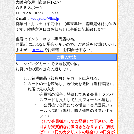
大阪府寝屋川市葛原1-27-7
ＷＥＢスポーツ
TEL/FAX：072-839-1533
E-mail：
websports@ikz.jp
営業日：月～土（午前中）（年末年始、臨時定休はお休み
です。臨時定休日はお知らせに事前に記載致します)
当店はインターネット専門店の為、
お電話に出れない場合が多いので、ご迷惑をお掛けいたし
ますが、
メール
でお気軽にお問合せ下さい。
ご購入方法
ショッピングカートで快適お買い物。
お買い物の流れは次の通りです。
ご希望商品（複数可）をカートに入れる。
カートの中を確認し、送付先を選択（送料確認）。
お届け先の入力
会員様の場合：登録してある会員ＩＤとパ
スワードを入力して注文フォームへ進む。
非会員様で会員になる場合：会員登録フォ
ームへ進む（無料。購入価格の３％がポイ
ント）
（ぜひ会員様としてご登録して下さい。次
回より実質的なお値引きとなります。[例え
ば35,000円のカタリストの場合1,050円分が