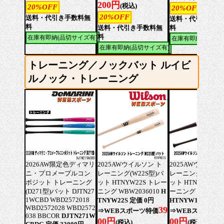
200円
(税込)
20%OFF
20%OFF
20%OFF
送料・代引き手数料無
送料・代引き手数
料
送料・代引き手数料無
料
料
在庫有即納(品切サイズ有)
在庫有即納(品切サ
在庫有即納(品切サイズ有)
トレーニング／ノックバット ルイビ
ルノック・トレーニング
2026AW限定色ディマリ
2025AWウイルソン ト
2025AWウイルソン
ニ・プロメープルコン
レーニング(W22S型)バ
レーニング(W13M
ポジット トレーニング
ット HTNYW22S トレー
ット HTNYW13M
(D271型)バット DJTN27
ニング WBW2036010
H
ーニング WBW203
1WCBD WBD2572018
TNYW22S 定価 0円
HTNYW13M 定価
WBD2572028 WBD2572
39
⇒WEBスポーツ特価
⇒WEBスポーツ
038 BBCOR
DJTN271W
00円
00円
(税込)
(税込)