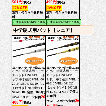
501円
490円
(税込)
(税込)
32%OFF
30%OFF
送料・代引き手数料無
送料・代引き手数料無
料
料
在庫有即納(品切サイズ有)
在庫有即納(品切サイズ有)
中学硬式用バット【シニア】
2025 中学硬式用アトラ
2025 中学硬式用アトラ
スバット LJSLATTBE ト
スバット LJSLATMBE
ップ 中学硬式 WBL406
ミドル 中学硬式 WBL40
61010 WBL4061020
2010 WBL4062020【お
【おまけ付き】2026継
まけ付き】2026継続
LJ
続
LJSLATMBE 定価 3
SLATTBE 定価 33000円
3000円
26
⇒WEBスポーツ特価
26
⇒WEBスポーツ特価
400円
(税込)
400円