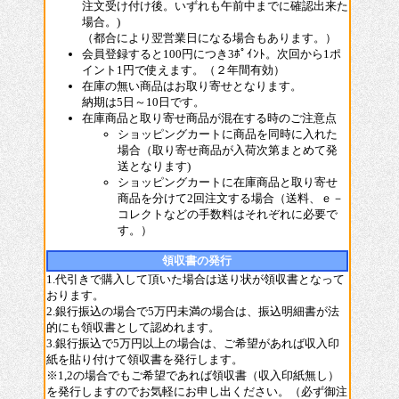
注文受け付け後。いずれも午前中までに確認出来た
場合。)
（都合により翌営業日になる場合もあります。）
会員登録すると100円につき3ﾎﾟｲﾝﾄ。次回から1ポ
イント1円で使えます。（２年間有効）
在庫の無い商品はお取り寄せとなります。
納期は5日～10日です。
在庫商品と取り寄せ商品が混在する時のご注意点
ショッピングカートに商品を同時に入れた
場合（取り寄せ商品が入荷次第まとめて発
送となります)
ショッピングカートに在庫商品と取り寄せ
商品を分けて2回注文する場合（送料、ｅ－
コレクトなどの手数料はそれぞれに必要で
す。）
領収書の発行
1.代引きで購入して頂いた場合は送り状が領収書となって
おります。
2.銀行振込の場合で5万円未満の場合は、振込明細書が法
的にも領収書として認めれます。
3.銀行振込で5万円以上の場合は、ご希望があれば収入印
紙を貼り付けて領収書を発行します。
※1,2の場合でもご希望であれば領収書（収入印紙無し）
を発行しますのでお気軽にお申し出ください。（必ず御注