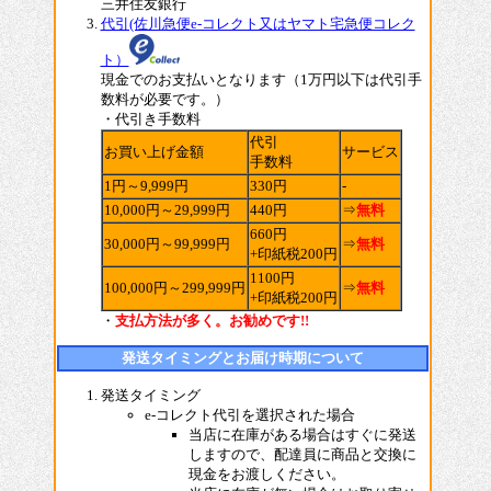
三井住友銀行
代引(佐川急便e-コレクト又はヤマト宅急便コレク
ト）
現金でのお支払いとなります（1万円以下は代引手
数料が必要です。）
・
代引き手数料
代引
お買い上げ金額
サービス
手数料
1円～9,999円
330円
-
10,000円～29,999円
440円
⇒
無料
660円
30,000円～99,999円
⇒
無料
+印紙税200円
1100円
100,000円～299,999円
⇒
無料
+印紙税200円
・
支払方法が多く。お勧めです!!
発送タイミングとお届け時期について
発送タイミング
e-コレクト代引を選択された場合
当店に在庫がある場合はすぐに発送
しますので、配達員に商品と交換に
現金をお渡しください。