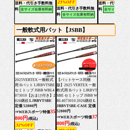
23%OFF
送料・代引き手数料無
送料・代引き手数
送料・代引き手数料無
料
料
全サイズ在庫有即納
全サイズ在庫有
料
全サイズ在庫有即納
一般軟式用バット【JSBB】
2025VERTEX 一般軟式
【バットケース同梱
用 IIバット LJRBVTSBE
版】2025 VERTEX 一般
セミトップ JSBB WBL4
軟式用 IIバット LJRBVT
073010【おまけ付き】2
SBE セミトップ JSBB W
026継続
LJRBVTSBE
BL4073010 2026継続
L
定価 52800円
JRBVTSBE-CASE 定価
35
52800円
⇒WEBスポーツ特価
37
⇒WEBスポーツ特価
800円
(税込)
800円
(税込)
32%OFF