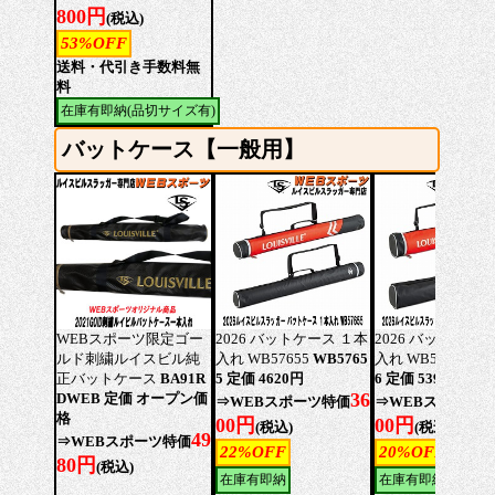
800円
(税込)
53%OFF
送料・代引き手数料無
料
在庫有即納(品切サイズ有)
バットケース【一般用】
WEBスポーツ限定ゴー
2026 バットケース １本
2026 バットケース
ルド刺繍ルイスビル純
入れ WB57655
WB5765
入れ WB57656
WB
正バットケース
BA91R
5 定価 4620円
6 定価 5390円
36
DWEB 定価 オープン価
⇒WEBスポーツ特価
⇒WEBスポーツ
格
00円
00円
(税込)
(税込)
49
⇒WEBスポーツ特価
22%OFF
20%OFF
80円
(税込)
在庫有即納
在庫有即納