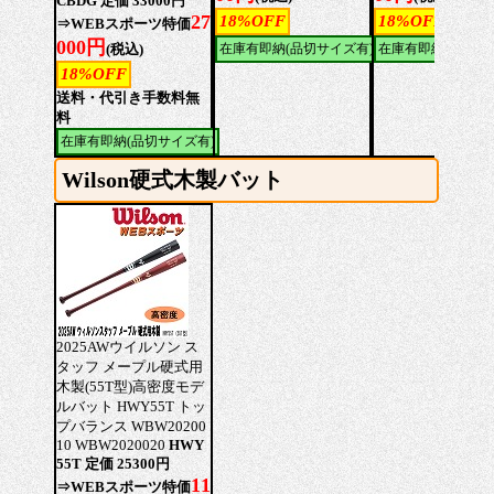
CBDG 定価 33000円
27
18%OFF
18%OFF
⇒WEBスポーツ特価
000円
(税込)
在庫有即納(品切サイズ有)
在庫有即納(品切サ
18%OFF
送料・代引き手数料無
料
在庫有即納(品切サイズ有)
Wilson硬式木製バット
2025AWウイルソン ス
タッフ メープル硬式用
木製(55T型)高密度モデ
ルバット HWY55T トッ
プバランス WBW20200
10 WBW2020020
HWY
55T 定価 25300円
11
⇒WEBスポーツ特価