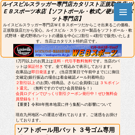
ルイスビルスラッガー専門店カタリスト正規取扱店 Ｗ
ＥＢスポーツ本店【ソフトボール・軟式／硬式野球バ
ット専門店】
ルイスビルスラッガー専門店ＷＥＢスポーツだからこそ出来るこの価格。
正規取扱店だから安心。ルイスビル・スラッガー製品をソフトボール・軟
式野球・硬式野球のバットの通販を中心に2割引～4割引で販売いたしま
す。 当店はカタリスト特約店です。
1万円以上のお買上は
送料・代引手数料無料
です。当店のバ
ットは
保証付き
です。全て税込みで表示しております。
在庫品は
即日発送
ます。
(当店営業日で午前中までにに御注
文確定(銀行振込の場合は着金確認メール到着時点)
２割引以上
のお買い得商品。さらに会員様には
３％ポイン
ト還元
。
（無料ですのでぜひ会員登録を！）
会員ログインでびっくり割引クーポン発行中！ぜひ無料会
員登録を！！
【重要】令和8年熊本地震に伴う集配への影響について
現在九州地区への運送が遅れております。ご迷惑をお掛け
しております。
ソフトボール用バット ３号ゴム専用