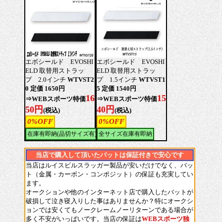
エボシールド EVOSHI
エボシールド EVOSHI
ELD 取替用ストラッ
ELD 取替用ストラッ
プ 2.0インチ
WTVST2
プ 1.5インチ
WTVST1
0 定価 1650円
5 定価 1540円
16
15
⇒WEBスポーツ特価
⇒WEBスポーツ特価
50円
40円
(税込)
(税込)
0%OFF
0%OFF
在庫有即納(品切サイズ有)
全サイズ在庫有即納
当店で購入して頂いたバットは保証付きで安心です
当店はルイスビルスラッガー製品が安いだけでなく、バッ
ト（金属・カーボン・コンポジット）の保証も充実してい
ます。
オークションや他のインターネット店で購入したバットが
破損して泣き寝入りした事はありませんか？特にオークシ
ョンでは安くてもノークレームノーリターンである場合が
多く不安がいっぱいです。当店の保証は
WEBスポーツ独