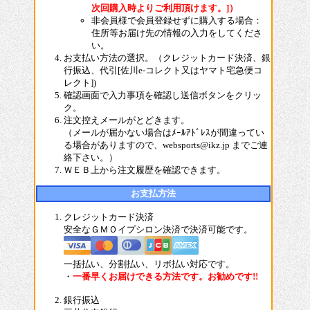
次回購入時よりご利用頂けます。]）
非会員様で会員登録せずに購入する場合：
住所等お届け先の情報の入力をしてくださ
い。
お支払い方法の選択。（クレジットカード決済、銀
行振込、代引[佐川e-コレクト又はヤマト宅急便コ
レクト])
確認画面で入力事項を確認し送信ボタンをクリッ
ク。
注文控えメールがとどきます。
（メールが届かない場合はﾒｰﾙｱﾄﾞﾚｽが間違ってい
る場合がありますので、websports@ikz.jp までご連
絡下さい。）
ＷＥＢ上から注文履歴を確認できます。
お支払方法
クレジットカード決済
安全なＧＭＯイプシロン決済で決済可能です。
一括払い、分割払い、リボ払い対応です。
・
一番早くお届けできる方法です。お勧めです!!
銀行振込