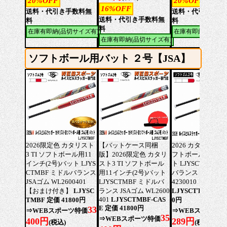
20%OFF
20%OFF
16%OFF
送料・代引き手数料無
送料・代引き手数
送料・代引き手数料無
料
料
料
在庫有即納(品切サイズ有)
在庫有即納(品切サ
在庫有即納(品切サイズ有)
ソフトボール用バット ２号【JSA】
2026限定色 カタリスト
【バットケース同梱
2026 カタリスト3 T
3 TI ソフトボール用11
版】2026限定色 カタリ
フトボール用(2号
インチ(2号)バット LJYS
スト3 TI ソフトボール
ト LJYSCTTBF 
CTMBF ミドルバランス
用11インチ(2号)バット
バランス JSAゴム 
JSAゴム WL2600401
LJYSCTMBF ミドルバ
4230010【おま
【おまけ付き】
LJYSC
ランス JSAゴム WL2600
LJYSCTTBF 定価 
401
LJYSCTMBF-CAS
TMBF 定価 41800円
0円
E 定価 41800円
33
⇒WEBスポーツ特価
⇒WEBスポーツ
35
⇒WEBスポーツ特価
400円
289円
(税込)
(税込)