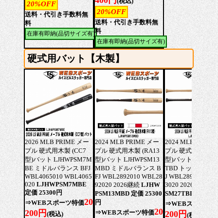
(税込)
20%OFF
20%OFF
送料・代引き手数料無
送料・代引き手数料無
料
料
在庫有即納(品切サイズ有)
在庫有即納(品切サイズ有)
硬式用バット【木製】
2026 MLB PRIME メー
2024 MLB PRIME メー
2024 MLB PRIME
プル 硬式用木製 (CC7
プル 硬式用木製 (RA13
プル 硬式用木製 (V
型)バット LJHWPSM7M
型)バット LJHWPSM13
型)バット LJHWPS
BE ミドルバランス BFJ
MBD ミドルバランス B
TBD トップバランス
WBL4065010 WBL4065
FJ WBL2892010 WBL28
J WBL2893010 W
020
LJHWPSM7MBE
92020 2026継続
LJHW
3020 2026継続
LJ
定価 25300円
PSM13MBD 定価 25300
SM27TBD 定価 25
20
円
⇒WEBスポーツ特価
⇒WEBスポーツ
20
200円
⇒WEBスポーツ特価
200円
(税込)
(税込)