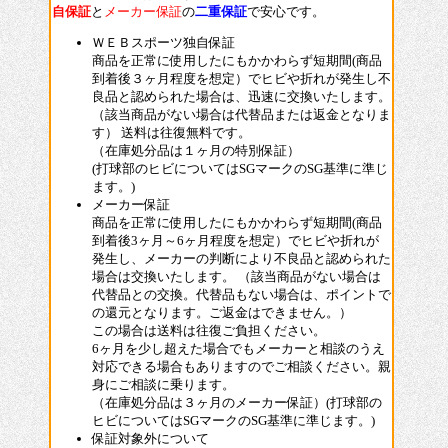
自保証
と
メーカー保証
の
二重保証
で安心です。
ＷＥＢスポーツ独自保証
商品を正常に使用したにもかかわらず短期間(商品
到着後３ヶ月程度を想定）でヒビや折れが発生し不
良品と認められた場合は、迅速に交換いたします。
（該当商品がない場合は代替品または返金となりま
す） 送料は往復無料です。
（在庫処分品は１ヶ月の特別保証）
(打球部のヒビについてはSGマークのSG基準に準じ
ます。)
メーカー保証
商品を正常に使用したにもかかわらず短期間(商品
到着後3ヶ月～6ヶ月程度を想定）でヒビや折れが
発生し、メーカーの判断により不良品と認められた
場合は交換いたします。 （該当商品がない場合は
代替品との交換。代替品もない場合は、ポイントで
の還元となります。ご返金はできません。）
この場合は送料は往復ご負担ください。
6ヶ月を少し超えた場合でもメーカーと相談のうえ
対応できる場合もありますのでご相談ください。親
身にご相談に乗ります。
（在庫処分品は３ヶ月のメーカー保証）(打球部の
ヒビについてはSGマークのSG基準に準じます。)
保証対象外について