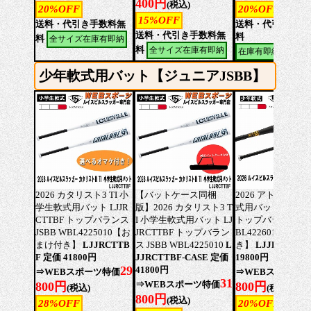
400円
(税込)
20%OFF
20%OFF
15%OFF
送料・代引き手数料無
送料・代引き手数
送料・代引き手数料無
料
料
全サイズ在庫有即納
料
全サイズ在庫有即納
在庫有即納(品切サ
少年軟式用バット【ジュニアJSBB】
2026 カタリスト3 TI 小
【バットケース同梱
2026 アトラス 小
学生軟式用バット LJJR
版】2026 カタリスト3 T
式用バット LJJRAT
CTTBF トップバランス
I 小学生軟式用バット LJ
トップバランス JSB
JSBB WBL4225010【お
JRCTTBF トップバラン
BL4226010【お
まけ付き】
LJJRCTTB
ス JSBB WBL4225010
L
き】
LJJRATTBF
F 定価 41800円
JJRCTTBF-CASE 定価
19800円
29
41800円
⇒WEBスポーツ特価
⇒WEBスポーツ
31
⇒WEBスポーツ特価
800円
800円
(税込)
(税込)
800円
(税込)
28%OFF
20%OFF