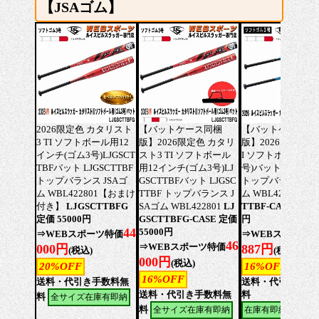
【JSAゴム】
2026限定色 カタリスト
【バットケース同梱
【バットケース同
3 TI ソフトボール用12
版】2026限定色 カタリ
版】2026 カタリス
インチ(ゴム3号)LJGSCT
スト3 TI ソフトボール
I ソフトボール用(
TBFバット LJGSCTTBF
用12インチ(ゴム3号)LJ
号)バット LJGSCT
トップバランス JSAゴ
GSCTTBFバット LJGSC
トップバランス JS
ム WBL422801【おまけ
TTBF トップバランス J
ム WBL4228010
L
付き】
LJGSCTTBFG
SAゴム WBL422801
LJ
TTBF-CASE 定価 5
定価 55000円
GSCTTBFG-CASE 定価
円
44
55000円
⇒WEBスポーツ特価
⇒WEBスポーツ
46
⇒WEBスポーツ特価
000円
887円
(税込)
(税込)
000円
(税込)
20%OFF
16%OFF
16%OFF
送料・代引き手数料無
送料・代引き手数
送料・代引き手数料無
料
料
全サイズ在庫有即納
料
全サイズ在庫有即納
在庫有即納(品切サ