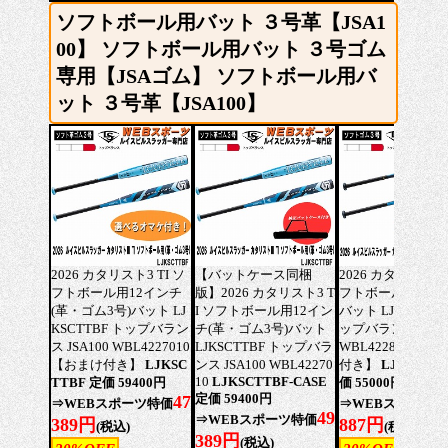
ソフトボール用バット ３号革【JSA1
00】 ソフトボール用バット ３号ゴム
専用【JSAゴム】 ソフトボール用バ
ット ３号革【JSA100】
2026 カタリスト3 TI ソ
【バットケース同梱
2026 カタリスト3 T
フトボール用12インチ
版】2026 カタリスト3 T
フトボール用(ゴム
(革・ゴム3号)バット LJ
I ソフトボール用12イン
バット LJGSCTTB
KSCTTBF トップバラン
チ(革・ゴム3号)バット
ップバランス JSA
ス JSA100 WBL4227010
LJKSCTTBF トップバラ
WBL4228010【
【おまけ付き】
LJKSC
ンス JSA100 WBL42270
付き】
LJGSCTT
10
LJKSCTTBF-CASE
TTBF 定価 59400円
価 55000円
定価 59400円
47
⇒WEBスポーツ特価
⇒WEBスポーツ
49
⇒WEBスポーツ特価
389円
887円
(税込)
(税込)
389円
(税込)