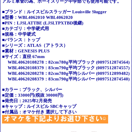
アルミ単管の為、ボーイスリーグ中学部でも使用可能です。
■ブランド：ルイスビルスラッガー Louisville Slugger
■型番：WBL4062010 WBL4062020
■PIN：LJSLATTBE (LJSLTPXTBD後継)
■カテゴリ：中学硬式用
■規格：中学硬式
■バランス：トップ
■シリーズ：ATLAS（アトラス）
■素材：GENESIS PLUS
■サイズ：直径 67mm
WBL40620108278：82cm780g平均ブラック (0097512874564)
WBL40620108379：83cm790g平均ブラック (0097512874557)
WBL40620208278：82cm780g平均シルバー (0097512899482)
WBL40620208379：83cm790g平均シルバー (0097512874540)
■カラー：ブラック、シルバー
■定価：33000円(税抜 30000円)
■発売日：2025年2月発売
■キャップ：ルイスビル SBCキャップ
■付属品：オマケ付き 選択して下さい