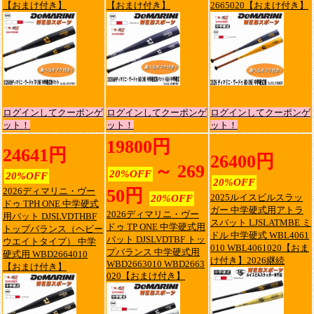
【おまけ付き】
【おまけ付き】
2665020【おまけ付き】
ログインしてクーポンゲ
ログインしてクーポンゲ
ログインしてクーポンゲ
ット！
ット！
ット！
19800円
24641円
26400円
～ 269
20%OFF
20%OFF
20%OFF
2026ディマリニ・ヴー
50円
2025ルイスビルスラッ
20%OFF
ドゥ TPH ONE 中学硬式
ガー 中学硬式用アトラ
2026ディマリニ・ヴー
用バット DJSLVDTHBF
スバット LJSLATMBE ミ
ドゥ TP ONE 中学硬式用
トップバランス（ヘビー
ドル 中学硬式 WBL4061
バット DJSLVDTBF トッ
ウエイトタイプ） 中学
010 WBL4061020【おま
プバランス 中学硬式用
硬式用 WBD2664010
け付き】2026継続
WBD2663010 WBD2663
【おまけ付き】
020【おまけ付き】