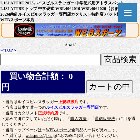
LJSLATTBE 2025ルイスビルスラッガー 中学硬式用アトラスバット
LJSLATTBE トップ 中学硬式 WBL4062010 WBL4062020【おまけ付き】
2026継続 ルイスビルスラッガー専門店カタリスト特約店 バット通販なら
WEBスポーツ本店
A:4/1/
＜TOP＞
買い物合計額： 0
円
・当店はルイスビルスラッガー
正規取扱店
です。
・当店は日本で唯一つの
ルイスビルスラッガー専門店
です。
・当店はカタリスト
正規特約店
です。
・始めて御注文していただく時は、「
購入方法
」「
通信販売法
」に目を通
してください。
・当店トップページは⇒
WEBスポーツ
全商品の一覧が見れます。
・ご質問は、
websports@ikz.jp
にお気軽にお問い合わせください。