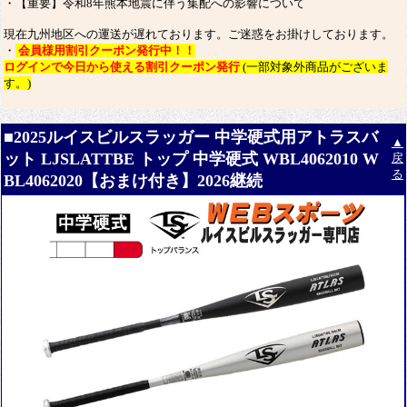
・【重要】令和8年熊本地震に伴う集配への影響について
現在九州地区への運送が遅れております。ご迷惑をお掛けしております。
・
会員様用割引クーポン発行中！！
ログインで今日から使える割引クーポン発行
(一部対象外商品がございま
す。)
■2025ルイスビルスラッガー 中学硬式用アトラスバ
▲
ット LJSLATTBE トップ 中学硬式 WBL4062010 W
戻
る
BL4062020【おまけ付き】2026継続