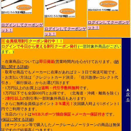
ログインしてクーポンゲ
ログインしてクーポンゲ
ット！
ログインしてクーポンゲ
ット！
ット！
・
会員様用割引クーポン発行中！！
ログインで今日から使える割引クーポン発行
(一部対象外商品がござい
ます。)
・在庫商品については
即日発送
(営業時間内)を心がけております。(
納
期に関する詳細
)
・取寄せ商品でもメーカーに在庫があれば２～３日で発送可能です。
・お支払い方法は「クレジットカード決済」「佐川急便e-コレクト代
引き」「銀行振込」からお選び頂けます
・1万円以上のお買上は
送料・代引手数料無料
です。
▲
1万円以下でも全国600円とお得です。（北海道・沖縄・離島を除く)
戻
・
2割引以上
の割引率(一部対象外商品もあります)
る
・さらに無料会員様はポイント
３％還元！
次回購入時より1ポイント1
円でご利用できます。
・当店のバットは
WEBスポーツ独自保証＋メーカー保証付き
です。
(
保証に関する詳細
)
(オークション等で購入したノークレームノーリターンの商品は無保
証ですので結局高くつきます）