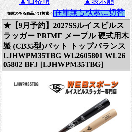
▲価格順
▲表示順
在庫無も検索に切替
在庫のある商品だけ検索
=>
★【9月予約】2027SSルイスビルス
ラッガー PRIME メープル 硬式用木
製 (CB35型)バット トップバランス
LJHWPM35TBG WL2605801 WL26
05802 BFJ [LJHWPM35TBG]