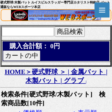
硬式野球/木製バット ルイスビルスラッガー専門店カタリスト特約店 バット
通販ならWEBスポーツ本店
購入合計額： 0円
HOME＞
硬式野球 ＞
|
金属バット
|
木製バット
|
グラブ
|
検索条件[硬式野球/木製バット] 検
索商品数[10件]