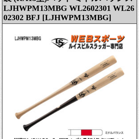
LJHWPM13MBG WL2602301 WL26
02302 BFJ [LJHWPM13MBG]