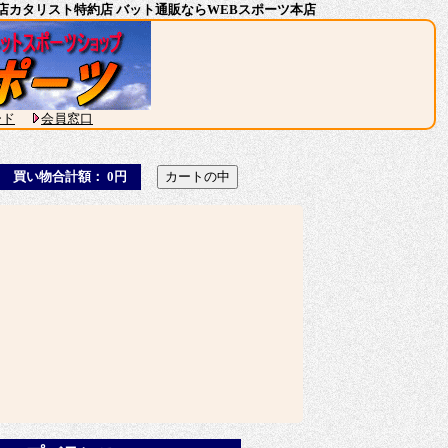
ガー専門店カタリスト特約店 バット通販ならWEBスポーツ本店
ード
会員窓口
買い物合計額： 0円