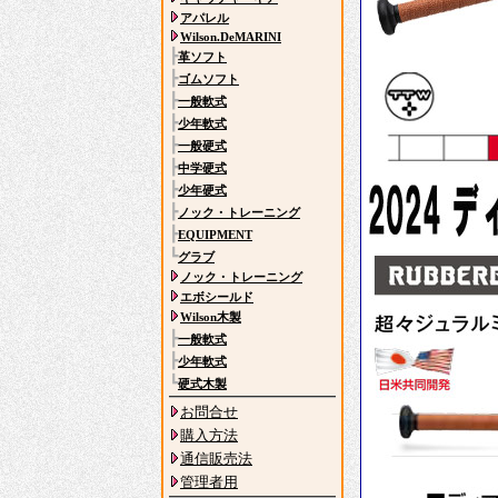
アパレル
Wilson.DeMARINI
┣
革ソフト
┣
ゴムソフト
┣
一般軟式
┣
少年軟式
┣
一般硬式
┣
中学硬式
┣
少年硬式
┣
ノック・トレーニング
┣
EQUIPMENT
┗
グラブ
ノック・トレーニング
エボシールド
Wilson木製
┣
一般軟式
┣
少年軟式
┗
硬式木製
お問合せ
購入方法
通信販売法
管理者用