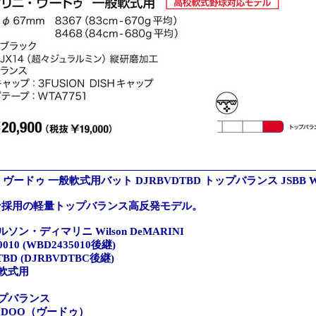
ヴードゥ 一般軟式用バット DJRBVDTBD トップバランス JSBB WB
ン採用の軽量トップバランス高反発モデル。
ン・ディマリニ Wilson DeMARINI
10 (WBD2435010後継)
TBD (DJRBVDTBC後継)
軟式用
プバランス
ODOO（ヴードゥ）