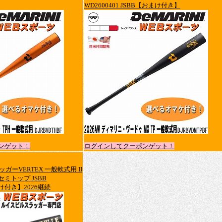
WD2600401 JSBB【おまけ付き】
ンゲット！
ログインしてクーポンゲット！
ガーVERTEX 一般軟式用 II
 セミトップ JSBB
まけ付き】2026継続