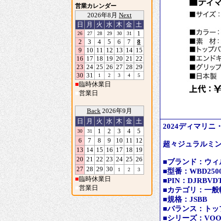
営業カレンダー
2026年8月
Next
日
月
火
水
木
金
土
1
26
27
28
29
30
31
2
3
4
5
6
7
8
9
10
11
12
13
14
15
16
17
18
19
20
21
22
23
24
25
26
27
28
29
30
31
1
2
3
4
5
■
臨時休業日
■
営業日
Back
2026年9月
日
月
火
水
木
金
土
2024ディマリニ・
1
2
3
4
5
30
31
6
7
8
9
10
11
12
超々ジュラルミ
13
14
15
16
17
18
19
20
21
22
23
24
25
26
■ブランド：ウィルソ
27
28
29
30
1
2
3
■型番：WBD25000
■
臨時休業日
■PIN：DJRBVD
■
営業日
■カテゴリ：一般
■規格：JSBB
■バランス：トッ
■シリーズ：VO