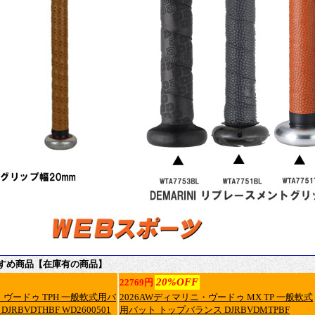
すめ商品【在庫有の商品】
20%OFF
22769円
・ヴードゥ TPH 一般軟式用バ
2026AWディマリニ・ヴードゥ MX TP 一般軟式
RBVDTHBF WD2600501
用バット トップバランス DJRBVDMTPBF