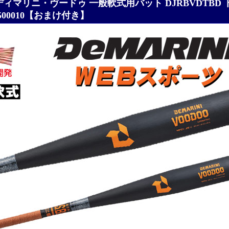
4ディマリニ・ヴードゥ 一般軟式用バット DJRBVDTBD 
500010【おまけ付き】