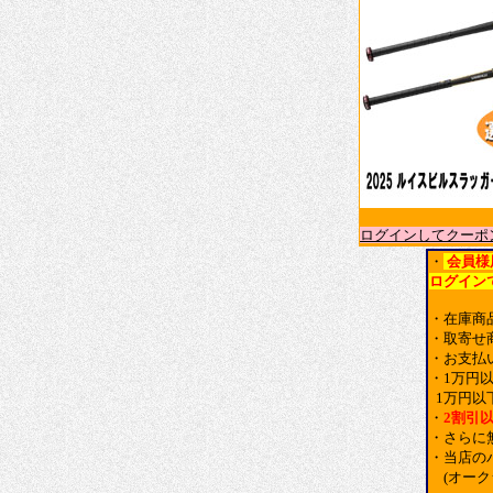
ログインしてクーポ
・
会員様
ログイン
・在庫商
・取寄せ
・お支払
・1万円
1万円以
・
2割引
・さらに
・当店の
(オー