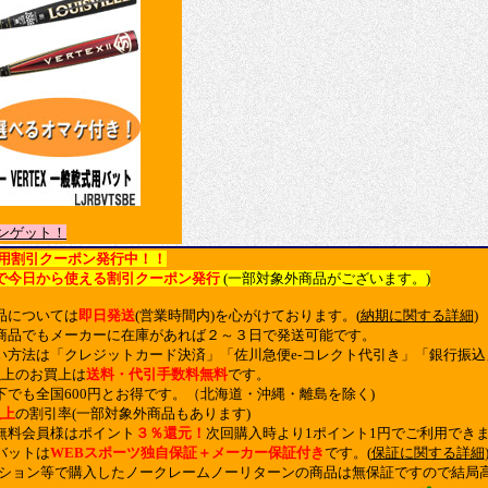
ンゲット！
用割引クーポン発行中！！
で今日から使える割引クーポン発行
(一部対象外商品がございます。)
品については
即日発送
(営業時間内)を心がけております。(
納期に関する詳細
)
商品でもメーカーに在庫があれば２～３日で発送可能です。
い方法は「クレジットカード決済」「佐川急便e-コレクト代引き」「銀行振
以上のお買上は
送料・代引手数料無料
です。
下でも全国600円とお得です。（北海道・沖縄・離島を除く)
以上
の割引率(一部対象外商品もあります)
無料会員様はポイント
３％還元！
次回購入時より1ポイント1円でご利用でき
バットは
WEBスポーツ独自保証＋メーカー保証付き
です。(
保証に関する詳細
クション等で購入したノークレームノーリターンの商品は無保証ですので結局