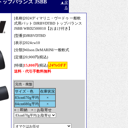
トップバランス JSBB
▲戻
る
[名称]2024ディマリニ・ヴードゥ 一般軟
式用バット DJRBVDTBD トップバランス
JSBB WBD2500010【おまけ付き】
[型番]DJRBVDTBD
[表示]2024cw10
[分類]Wilson.DeMARINI/一般軟式
[定価]20,900円(税込)
24%OFF
[特価]
15,800円
(税込)
送料・代引手数料無料
完売・廃盤
サイズ・色
在庫状況
83cm670g平均
×
84cm680g平均
×
○：即納 ×：お取寄せ