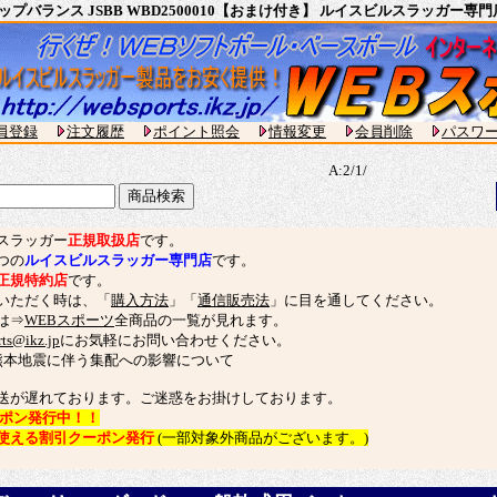
BD トップバランス JSBB WBD2500010【おまけ付き】 ルイスビルスラッ
員登録
注文履歴
ポイント照会
情報変更
会員削除
パスワ
A:2/1/
スラッガー
正規取扱店
です。
つの
ルイスビルスラッガー専門店
です。
正規特約店
です。
いただく時は、「
購入方法
」「
通信販売法
」に目を通してください。
は⇒
WEBスポーツ
全商品の一覧が見れます。
ts@ikz.jp
にお気軽にお問い合わせください。
熊本地震に伴う集配への影響について
送が遅れております。ご迷惑をお掛けしております。
ポン発行中！！
使える割引クーポン発行
(一部対象外商品がございます。)