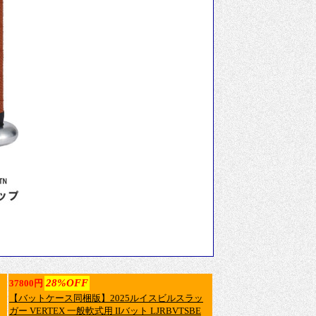
28%OFF
37800円
【バットケース同梱版】2025ルイスビルスラッ
ガー VERTEX 一般軟式用 IIバット LJRBVTSBE