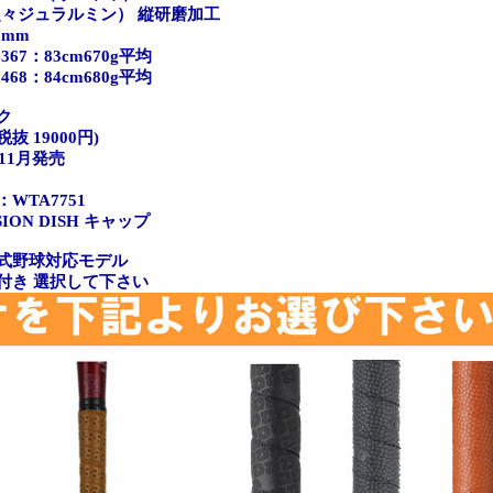
（超々ジュラルミン） 縦研磨加工
7mm
367：83cm670g平均
468：84cm680g平均
ク
税抜 19000円)
11月発売
WTA7751
ION DISH キャップ
式野球対応モデル
付き 選択して下さい