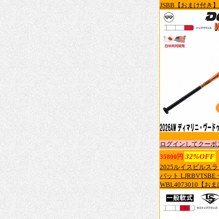
JSBB【おまけ付き】
ログインしてクーポ
32%OFF
35800円
2025ルイスビルスラッ
バット LJRBVTSBE
WBL4073010【お