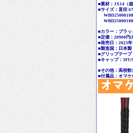
■素材：JX14
■サイズ：直径 6
WBD25000108
WBD25000108
■カラー：ブラッ
■定価：20900円(
■発売日：2023年
■製造国：日本製
■グリップテープ：
■キャップ：3FUS
■その他：高校軟
■付属品：オマケ