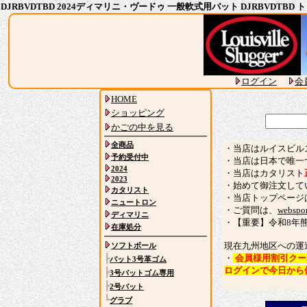
DJRBVDTBD 2024ディマリニ・ヴードゥ 一般軟式用バット DJRBVDT
ログイン
会
HOME
ショッピング
かごの中を見る
全商品
・当店はルイスビル
予約受付中
・当店は日本で唯一
2024
・当店はカタリスト
2023
・始めて御注文して
カタリスト
・当店トップページ
ニュートロン
・ご質問は、
webspor
ディマリニ
・【重要】令和8年
在庫処分
現在九州地区への運
ソフトボール
・
会員様用割引クー
┣
バット3号革ゴム
ログインで今日から
┣
3号バットゴム専用
┣
2号バット
┗
グラブ