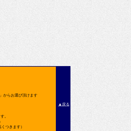
込」からお選び頂けます
▲戻る
ます。
)
高くつきます）