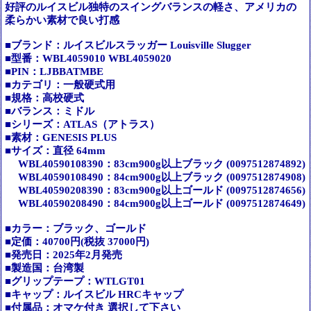
好評のルイスビル独特のスイングバランスの軽さ、アメリカの
柔らかい素材で良い打感
■ブランド：ルイスビルスラッガー Louisville Slugger
■型番：WBL4059010 WBL4059020
■PIN：LJBBATMBE
■カテゴリ：一般硬式用
■規格：高校硬式
■バランス：ミドル
■シリーズ：ATLAS（アトラス）
■素材：GENESIS PLUS
■サイズ：直径 64mm
WBL40590108390：83cm900g以上ブラック (0097512874892)
WBL40590108490：84cm900g以上ブラック (0097512874908)
WBL40590208390：83cm900g以上ゴールド (0097512874656)
WBL40590208490：84cm900g以上ゴールド (0097512874649)
■カラー：ブラック、ゴールド
■定価：40700円(税抜 37000円)
■発売日：2025年2月発売
■製造国：台湾製
■グリップテープ：WTLGT01
■キャップ：ルイスビル HRCキャップ
■付属品：オマケ付き 選択して下さい