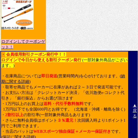
ログインしてクーポンゲ
ット！
・
会員様用割引クーポン発行中！！
ログインで今日から使える割引クーポン発行
(一部対象外商品がござい
ます。)
・在庫商品については
即日発送
(営業時間内)を心がけております。(
納
期に関する詳細
)
・取寄せ商品でもメーカーに在庫があれば２～３日で発送可能です。
・お支払い方法は「クレジットカード決済」「佐川急便e-コレクト代
引き」「銀行振込」からお選び頂けます
・1万円以上のお買上は
送料・代引手数料無料
です。
▲
1万円以下でも全国600円とお得です。（北海道・沖縄・離島を除く)
戻
・
2割引以上
の割引率(一部対象外商品もあります)
る
・さらに無料会員様はポイント
３％還元！
次回購入時より1ポイント1
円でご利用できます。
・当店のバットは
WEBスポーツ独自保証＋メーカー保証付き
です。
(
保証に関する詳細
)