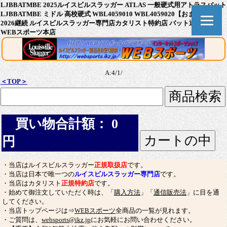
LJBBATMBE 2025ルイスビルスラッガー ATLAS 一般硬式用アトラスバット
LJBBATMBE ミドル 高校硬式 WBL4059010 WBL4059020【おまけ付き】
2026継続 ルイスビルスラッガー専門店カタリスト特約店 バット通販なら
WEBスポーツ本店
A:4/1/
＜TOP＞
買い物合計額： 0
円
・当店はルイスビルスラッガー
正規取扱店
です。
・当店は日本で唯一つの
ルイスビルスラッガー専門店
です。
・当店はカタリスト
正規特約店
です。
・始めて御注文していただく時は、「
購入方法
」「
通信販売法
」に目を通
してください。
・当店トップページは⇒
WEBスポーツ
全商品の一覧が見れます。
・ご質問は、
websports@ikz.jp
にお気軽にお問い合わせください。