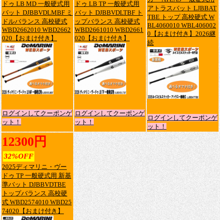
ドゥ LB MD 一般硬式用
ドゥ LB TP 一般硬式用
アトラスバット LJBBAT
バット DJBBVDLMBF ミ
バット DJBBVDLTBF ト
TBE トップ 高校硬式 W
ドルバランス 高校硬式
ップバランス 高校硬式
BL4060010 WBL406002
WBD2662010 WBD2662
WBD2661010 WBD2661
0【おまけ付き】2026継
020【おまけ付き】
020【おまけ付き】
続
ログインしてクーポンゲ
ログインしてクーポンゲ
ログインしてクーポンゲ
ット！
ット！
ット！
12300円
32%OFF
2025ディマリニ・ヴー
ドゥ TP 一般硬式用 新基
準バット DJBBVDTBE
トップバランス 高校硬
式 WBD2574010 WBD25
74020【おまけ付き】