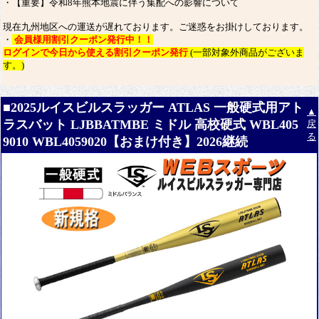
・【重要】令和8年熊本地震に伴う集配への影響について
現在九州地区への運送が遅れております。ご迷惑をお掛けしております。
・
会員様用割引クーポン発行中！！
ログインで今日から使える割引クーポン発行
(一部対象外商品がございま
す。)
■2025ルイスビルスラッガー ATLAS 一般硬式用アト
▲
ラスバット LJBBATMBE ミドル 高校硬式 WBL405
戻
る
9010 WBL4059020【おまけ付き】2026継続