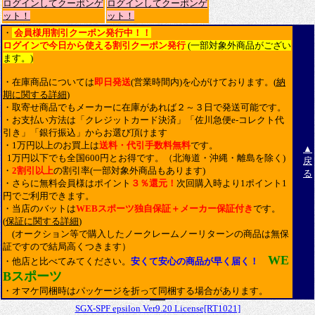
ログインしてクーポンゲ
ログインしてクーポンゲ
ット！
ット！
・
会員様用割引クーポン発行中！！
ログインで今日から使える割引クーポン発行
(一部対象外商品がござい
ます。)
・在庫商品については
即日発送
(営業時間内)を心がけております。(
納
期に関する詳細
)
・取寄せ商品でもメーカーに在庫があれば２～３日で発送可能です。
・お支払い方法は「クレジットカード決済」「佐川急便e-コレクト代
引き」「銀行振込」からお選び頂けます
・1万円以上のお買上は
送料・代引手数料無料
です。
▲
1万円以下でも全国600円とお得です。（北海道・沖縄・離島を除く)
戻
・
2割引以上
の割引率(一部対象外商品もあります)
る
・さらに無料会員様はポイント
３％還元！
次回購入時より1ポイント1
円でご利用できます。
・当店のバットは
WEBスポーツ独自保証＋メーカー保証付き
です。
(
保証に関する詳細
)
(オークション等で購入したノークレームノーリターンの商品は無保
証ですので結局高くつきます）
WE
・他店と比べてみてください。
安くて安心の商品が早く届く！
Bスポーツ
・オマケ同梱時はパッケージを折って同梱する場合があります。
SGX-SPF epsilon Ver9.20 License[RT1021]