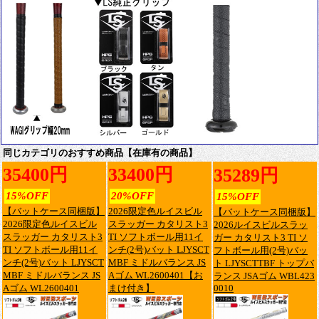
同じカテゴリのおすすめ商品【在庫有の商品】
35400円
33400円
35289円
15%OFF
20%OFF
15%OFF
【バットケース同梱版】
2026限定色ルイスビル
【バットケース同梱版】
2026限定色ルイスビル
スラッガー カタリスト3
2026ルイスビルスラッ
スラッガー カタリスト3
TI ソフトボール用11イ
ガー カタリスト3 TI ソ
TI ソフトボール用11イ
ンチ(2号)バット LJYSCT
フトボール用(2号)バッ
ンチ(2号)バット LJYSCT
MBF ミドルバランス JS
ト LJYSCTTBF トップバ
MBF ミドルバランス JS
Aゴム WL2600401【お
ランス JSAゴム WBL423
Aゴム WL2600401
まけ付き】
0010