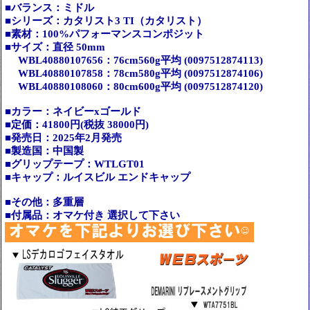
■バランス：ミドル
■シリーズ：カタリスト3 TI（カタリスト）
■素材：100%パフォーマンスコンポジット
■サイズ：直径 50mm
WBL40880107656：76cm560g平均 (0097512874113)
WBL40880107858：78cm580g平均 (0097512874106)
WBL40880108060：80cm600g平均 (0097512874120)
■カラー：ネイビーxゴールド
■定価：41800円(税抜 38000円)
■発売日：2025年2月発売
■製造国：中国製
■グリップテープ：WTLGT01
■キャップ：ルイスビル エンドキャップ
■その他：多重層
■付属品：オマケ付き 選択して下さい