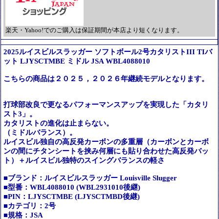
楽天・Yahoo!でのご購入は保証期間が本店より短くなります。
2025ルイスビルスラッガー ソフトボール2号カタリストIII TIバ
ット LJYSCTMBE ミドル JSA WBL4088010
こちらの商品は２０２５，２０２６年継続モデルとなります。
打球部改良で更なるパフォーマンスアップを実現した「カタリ
スト3」。
カタリストの進化は止まらない。
（ミドルバランス）。
ルイスビル独自の高反発カーボンの多重層（カーボンとカーボ
ンの間にチタンシートを挟み何層にも貼り合わせた高反発バッ
ト）＋ルイスビル独特のスイングバランスの軽さ
■ブランド：ルイスビルスラッガー Louisville Slugger
■型番：WBL4088010 (WBL2931010後継)
■PIN：LJYSCTMBE (LJYSCTMBD後継)
■カテゴリ：2号
■規格：JSA