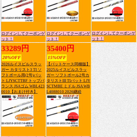
ログインしてクーポンゲ
ログインしてクーポンゲ
ログインしてクーポンゲ
ット！
ット！
ット！
33289円
35400円
20%OFF
15%OFF
2026ルイスビルスラッ
【バットケース同梱版】
ガー カタリスト3 TI ソ
2025ルイスビルスラッ
フトボール用(2号)バッ
ガー ソフトボール2号カ
ト LJYSCTTBF トップバ
タリストIII TIバット LJY
ランス JSAゴム WBL423
SCTMBE ミドル JSA WB
0010【おまけ付き】
L4088010 2026継続