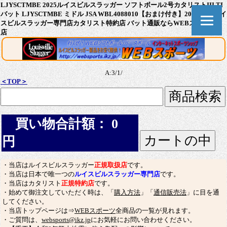
LJYSCTMBE 2025ルイスビルスラッガー ソフトボール2号カタリストIII TI
バット LJYSCTMBE ミドル JSA WBL4088010【おまけ付き】2026継続 ルイ
スビルスラッガー専門店カタリスト特約店 バット通販ならWEBスポーツ本
店
A:3/1/
＜TOP＞
買い物合計額： 0
円
・当店はルイスビルスラッガー
正規取扱店
です。
・当店は日本で唯一つの
ルイスビルスラッガー専門店
です。
・当店はカタリスト
正規特約店
です。
・始めて御注文していただく時は、「
購入方法
」「
通信販売法
」に目を通
してください。
・当店トップページは⇒
WEBスポーツ
全商品の一覧が見れます。
・ご質問は、
websports@ikz.jp
にお気軽にお問い合わせください。