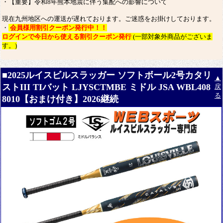
・【重要】令和8年熊本地震に伴う集配への影響について
現在九州地区への運送が遅れております。ご迷惑をお掛けしております。
・
会員様用割引クーポン発行中！！
ログインで今日から使える割引クーポン発行
(一部対象外商品がございま
す。)
■2025ルイスビルスラッガー ソフトボール2号カタリ
▲
ストIII TIバット LJYSCTMBE ミドル JSA WBL408
戻
る
8010【おまけ付き】2026継続