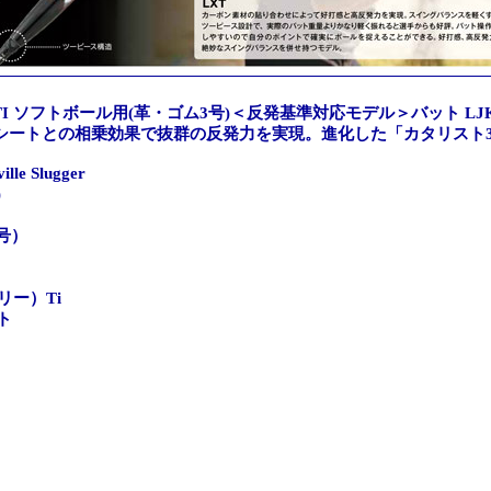
I ソフトボール用(革・ゴム3号)＜反発基準対応モデル＞バット LJKSC
シートとの相乗効果で抜群の反発力を実現。進化した「カタリスト
 Slugger
)
号）
リー）Ti
ト