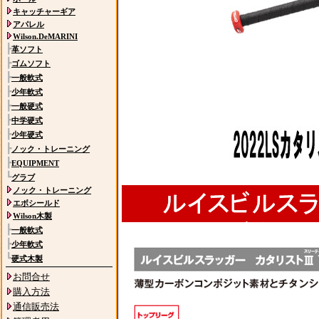
キャッチャーギア
アパレル
Wilson.DeMARINI
┣
革ソフト
┣
ゴムソフト
┣
一般軟式
┣
少年軟式
┣
一般硬式
┣
中学硬式
┣
少年硬式
┣
ノック・トレーニング
┣
EQUIPMENT
┗
グラブ
ノック・トレーニング
エボシールド
Wilson木製
┣
一般軟式
┣
少年軟式
┗
硬式木製
お問合せ
購入方法
通信販売法