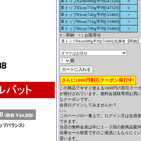
革トップ85cm/680g平均[\47520]
○
革トップ85cm/710g平均[\47520]
○
革トップ85cm/740g平均[\53460]
×
革トップ86cm/710g平均[\53460]
×
革トップ86cm/740g平均[\53460]
×
○：即納 ×：お取寄せ
個
さらに1000円割引クーポン発行中!
この商品で今すぐ使える1000円の割引クー
が発行されています。無料会員様専用お買
なクーポンです。
会員ログインしてみませんか？
↓↓↓
このページの一番上で、ログイン又は会員
できます。
当店の無料会員は年に１－２回の新商品案
在庫セール程度ですのご迷惑にもなりにく
思います。