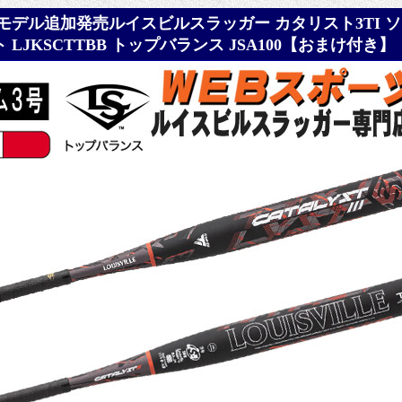
22モデル追加発売ルイスビルスラッガー カタリスト3TI 
ト LJKSCTTBB トップバランス JSA100【おまけ付き】