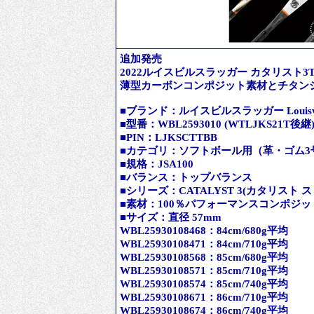
追加発売
2022ルイスビルスラッガー カタリスト3T
薄型カーボンコンポジット素材とチタン
■ブランド：ルイスビルスラッガー Louisville
■型番：WBL2593010 (WTLJKS21T後継
■PIN：LJKSCTTBB
■カテゴリ：ソフトボール用（革・ゴム3
■規格：JSA100
■バランス：トップバランス
■シリーズ：CATALYST 3(カタリスト ス
■素材：100％パフォーマンスコンポジッ
■サイズ：直径 57mm
WBL25930108468：84cm/680g平均
WBL25930108471：84cm/710g平均
WBL25930108568：85cm/680g平均
WBL25930108571：85cm/710g平均
WBL25930108574：85cm/740g平均
WBL25930108671：86cm/710g平均
WBL25930108674：86cm/740g平均