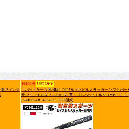
16%OFF
49500円
ル用12インチ
【バットケース同梱版】2025ルイスビルスラッガー ソフトボー
0
号12インチカタリストIII BT 革・ゴムバット LJKSCTMBE ミド
JSA100 WBL4084010 2026継続