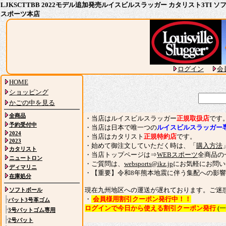
LJKSCTTBB 2022モデル追加発売ルイスビルスラッガー カタリスト3TI 
スポーツ本店
ログイン
会
HOME
ショッピング
かごの中を見る
全商品
・当店はルイスビルスラッガー
正規取扱店
です
予約受付中
・当店は日本で唯一つの
ルイスビルスラッガー
2024
・当店はカタリスト
正規特約店
です。
2023
・始めて御注文していただく時は、「
購入方法
カタリスト
・当店トップページは⇒
WEBスポーツ
全商品の
ニュートロン
・ご質問は、
websports@ikz.jp
にお気軽にお問い
ディマリニ
・【重要】令和8年熊本地震に伴う集配への影
在庫処分
現在九州地区への運送が遅れております。ご迷
ソフトボール
・
会員様用割引クーポン発行中！！
┣
バット3号革ゴム
ログインで今日から使える割引クーポン発行
(
┣
3号バットゴム専用
┣
2号バット