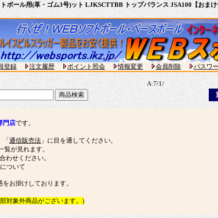
ソフトボール用(革・ゴム3号)ット LJKSCTTBB トップバランス JSA10
員登録
注文履歴
ポイント照会
情報変更
会員削除
パスワ
A:7/1/
。
専門店
です。
」「
通信販売法
」に目を通してください。
一覧が見れます。
合わせください。
響について
惑をお掛けしております。
一部対象外商品がございます。)