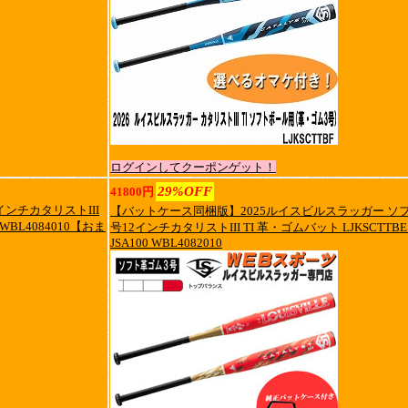
ログインしてクーポンゲット！
29%OFF
41800円
インチカタリストIII
【バットケース同梱版】2025ルイスビルスラッガー ソ
 WBL4084010【おま
号12インチカタリストIII TI 革・ゴムバット LJKSCTTB
JSA100 WBL4082010