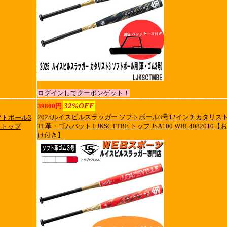
ログインしてクーポンゲット！
32%OFF
39800円
2025ルイスビルスラッガー ソフトボール3号12インチカタリストI
フトボール3
TI 革・ゴムバット LJKSCTTBE トップ JSA100 WBL4082010【
E トップ
け付き】