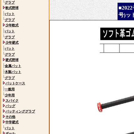
┗
グラブ
■20
軟式野球
┣
バット
号)ッ
┗
グラブ
少年軟式
┣
バット
┗
グラブ
少年硬式
┣
バット
┗
グラブ
硬式野球
┣
金属バット
┣
木製バット
┗
グラブ
バットケース
┣
一般用
┗
少年用
スパイク
バッグ
バッティンググラブ
その他
中学硬式
┗
バット
ボール