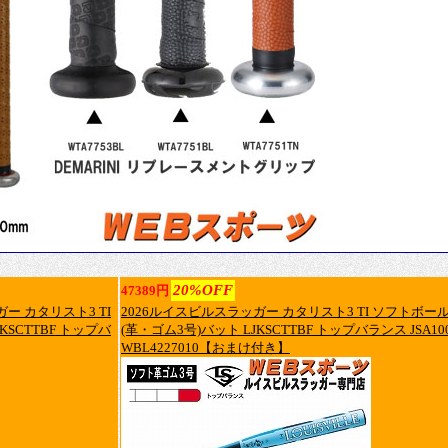
20%OFF
47389円
 カタリスト3 TI
2026ルイスビルスラッガー カタリスト3 TI ソフトボー
SCTTBF トップバ
(革・ゴム3号)バット LJKSCTTBF トップバランス JSA10
WBL4227010【おまけ付き】