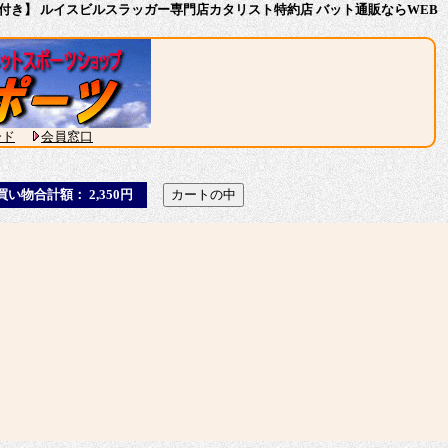
0【おまけ付き】 ルイスビルスラッガー専門店カタリスト特約店 バット通販ならWEB
ード
会員窓口
買い物合計額： 2,350円