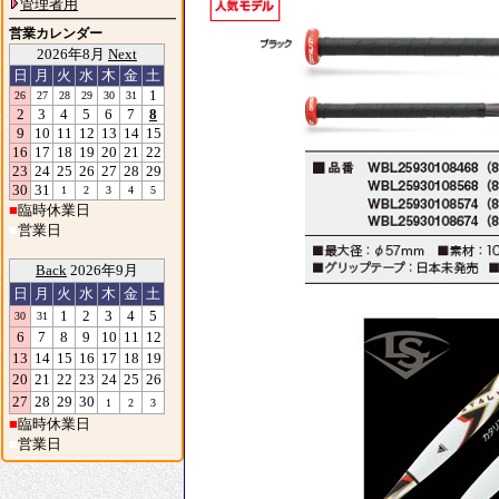
管理者用
営業カレンダー
2026年8月
Next
日
月
火
水
木
金
土
1
26
27
28
29
30
31
2
3
4
5
6
7
8
9
10
11
12
13
14
15
16
17
18
19
20
21
22
23
24
25
26
27
28
29
30
31
1
2
3
4
5
■
臨時休業日
■
営業日
Back
2026年9月
日
月
火
水
木
金
土
1
2
3
4
5
30
31
6
7
8
9
10
11
12
13
14
15
16
17
18
19
20
21
22
23
24
25
26
27
28
29
30
1
2
3
■
臨時休業日
■
営業日