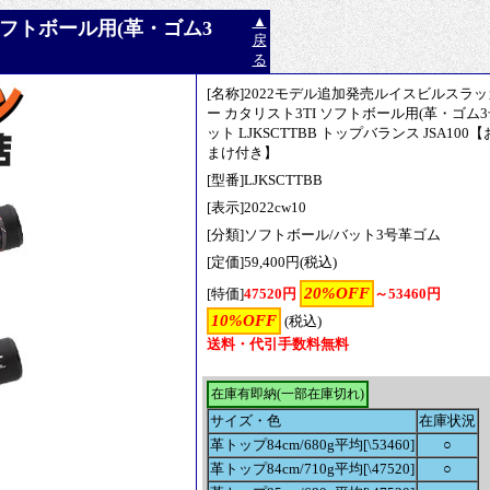
▲
ソフトボール用(革・ゴム3
戻
る
[名称]2022モデル追加発売ルイスビルスラッ
ー カタリスト3TI ソフトボール用(革・ゴム3
ット LJKSCTTBB トップバランス JSA100【
まけ付き】
[型番]LJKSCTTBB
[表示]2022cw10
[分類]ソフトボール/バット3号革ゴム
[定価]59,400円(税込)
20%OFF
[特価]
47520円
～53460円
10%OFF
(税込)
送料・代引手数料無料
在庫有即納(一部在庫切れ)
サイズ・色
在庫状況
革トップ84cm/680g平均[\53460]
○
革トップ84cm/710g平均[\47520]
○