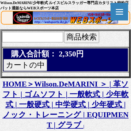
Wilson.DeMARINI/少年軟式 ルイスビルスラッガー専門店カタリスト特約店
バット通販ならWEBスポーツ本店
購入合計額： 2,350円
HOME＞
Wilson.DeMARINI ＞
|
革ソ
フト
|
ゴムソフト
|
一般軟式
|
少年軟
式
|
一般硬式
|
中学硬式
|
少年硬式
|
ノック・トレーニング
|
EQUIPMEN
T
|
グラブ
|