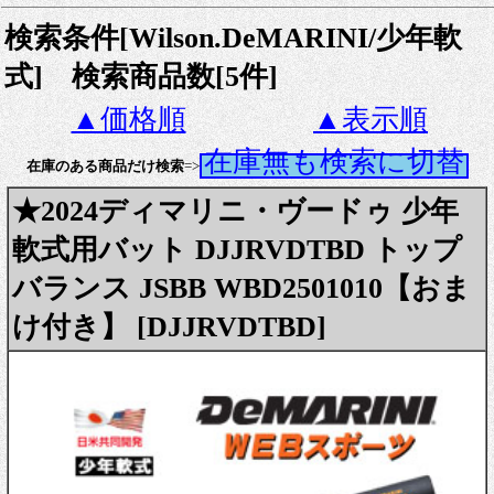
検索条件[Wilson.DeMARINI/少年軟
式] 検索商品数[5件]
▲価格順
▲表示順
在庫無も検索に切替
在庫のある商品だけ検索
=>
★2024ディマリニ・ヴードゥ 少年
軟式用バット DJJRVDTBD トップ
バランス JSBB WBD2501010【おま
け付き】 [DJJRVDTBD]