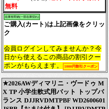
無料
在庫有即納(一部在庫切れ)
ご購入(カート)は上記画像をクリッ
ク
会員ログインしてみませんか？今
日から使えるこの商品の割引クー
ポンがもらえます。
1000円割引クーポン
★2026AWディマリニ・ヴードゥ M
X TP 小学生軟式用バット トップバ
ランス DJJRVDMTPBF WD2600601
JSBB【おまけ付き】 [DJJRVDMTP