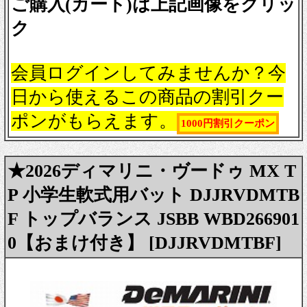
ご購入(カート)は上記画像をクリッ
ク
会員ログインしてみませんか？今
日から使えるこの商品の割引クー
ポンがもらえます。
1000円割引クーポン
★2026ディマリニ・ヴードゥ MX T
P 小学生軟式用バット DJJRVDMTB
F トップバランス JSBB WBD266901
0【おまけ付き】 [DJJRVDMTBF]