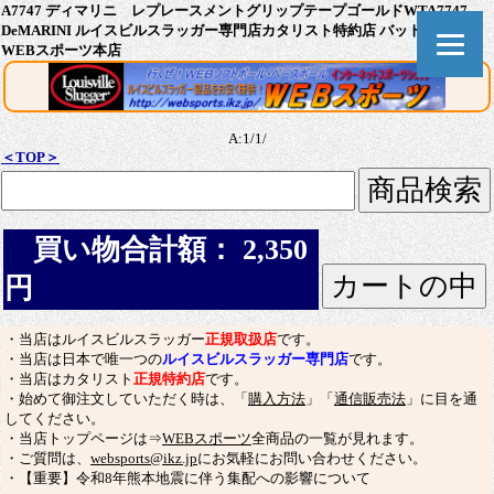
A7747 ディマリニ レプレースメントグリップテープゴールドWTA7747
DeMARINI ルイスビルスラッガー専門店カタリスト特約店 バット通販なら
WEBスポーツ本店
A:1/1/
＜TOP＞
買い物合計額： 2,350
円
・当店はルイスビルスラッガー
正規取扱店
です。
・当店は日本で唯一つの
ルイスビルスラッガー専門店
です。
・当店はカタリスト
正規特約店
です。
・始めて御注文していただく時は、「
購入方法
」「
通信販売法
」に目を通
してください。
・当店トップページは⇒
WEBスポーツ
全商品の一覧が見れます。
・ご質問は、
websports@ikz.jp
にお気軽にお問い合わせください。
・【重要】令和8年熊本地震に伴う集配への影響について