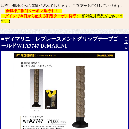
現在九州地区への運送が遅れております。ご迷惑をお掛けしております。
・
会員様用割引クーポン発行中！！
ログインで今日から使える割引クーポン発行
(一部対象外商品がございま
す。)
▲
■ディマリニ レプレースメントグリップテープゴ
戻
ールドWTA7747 DeMARINI
る