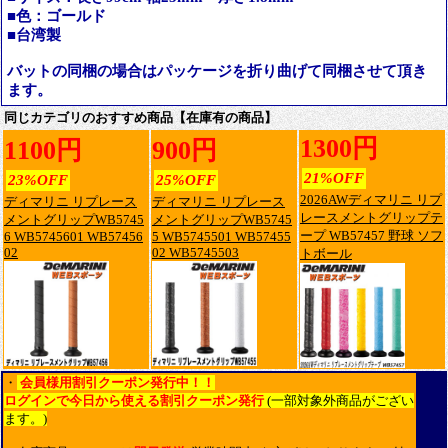
■色：ゴールド
■台湾製
バットの同梱の場合はパッケージを折り曲げて同梱させて頂き
ます。
同じカテゴリのおすすめ商品【在庫有の商品】
1300円
1100円
900円
21%OFF
23%OFF
25%OFF
2026AWディマリニ リプ
ディマリニ リプレース
ディマリニ リプレース
レースメントグリップテ
メントグリップWB5745
メントグリップWB5745
ープ WB57457 野球 ソフ
6 WB5745601 WB57456
5 WB5745501 WB57455
02
02 WB5745503
トボール
・
会員様用割引クーポン発行中！！
ログインで今日から使える割引クーポン発行
(一部対象外商品がござい
ます。)