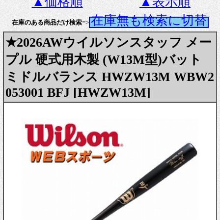
▲価格順
▲表示順
在庫無も検索に切替
在庫のある商品だけ検索
=>
★2026AWウイルソンスタッフ メー
プル 硬式用木製 (W13M型)バット
ミドルバランス HWZW13M WBW2
053001 BFJ [HWZW13M]