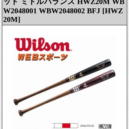
ット ミドルバランス HWZ20M WB
W2048001 WBW2048002 BFJ [HWZ
20M]