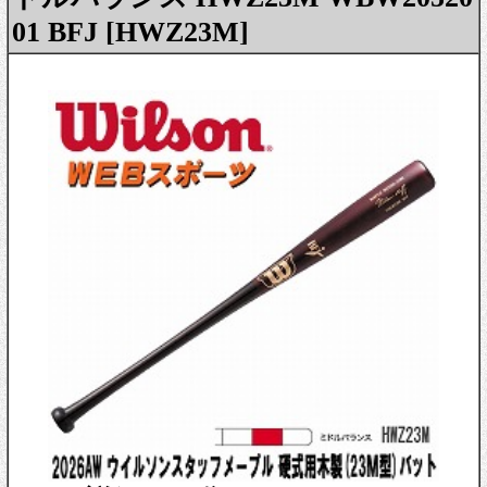
01 BFJ [HWZ23M]