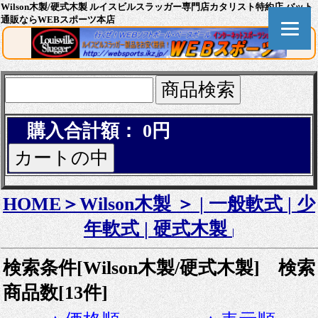
Wilson木製/硬式木製 ルイスビルスラッガー専門店カタリスト特約店 バット
通販ならWEBスポーツ本店
購入合計額： 0円
HOME＞
Wilson木製 ＞
|
一般軟式
|
少
年軟式
|
硬式木製
|
検索条件[Wilson木製/硬式木製] 検索
商品数[13件]