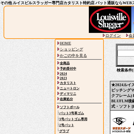
その他 ルイスビルスラッガー専門店カタリスト特約店 バット通販ならWEB
ログイン
会
HOME
ショッピング
かごの中を見る
全商品
予約受付中
検索条件[
2024
2023
カタリスト
★2024ル
ニュートロン
ピッチングマシ
ディマリニ
クフレーム) BL
在庫処分
BLUFLM
式・ソフト [B
ソフトボール
┣
バット3号革ゴム
┣
3号バットゴム専用
┣
2号バット
┗
グラブ