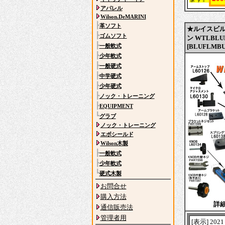
アパレル
Wilson.DeMARINI
┣
革ソフト
★ルイスビ
┣
ゴムソフト
ン WTLBL
┣
一般軟式
[BLUFLMBU
┣
少年軟式
┣
一般硬式
┣
中学硬式
┣
少年硬式
┣
ノック・トレーニング
┣
EQUIPMENT
┗
グラブ
ノック・トレーニング
エボシールド
Wilson木製
┣
一般軟式
┣
少年軟式
┗
硬式木製
お問合せ
購入方法
詳
通信販売法
管理者用
[表示] 2021