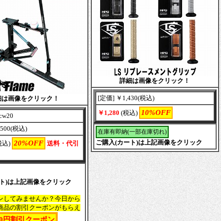
詳細は画像をクリック！
[定価] ￥1,430(税込)
細は画像をクリック！
10%OFF
￥1,280
(税込)
cw20
,500(税込)
在庫有即納(一部在庫切れ)
ご購入(カート)は上記画像をクリック
20%OFF
税込)
送料・代引
ート)は上記画像をクリック
ンしてみませんか？今日から
商品の割引クーポンがもらえ
00円割引クーポン