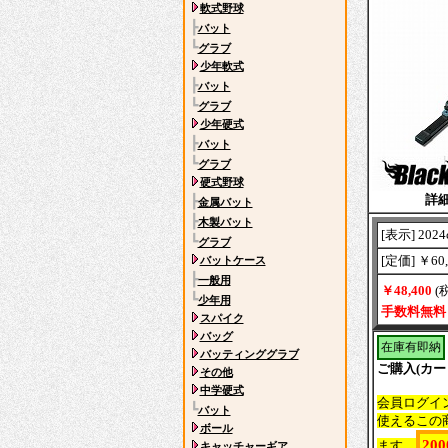
軟式野球
┣
バット
┗
グラブ
少年軟式
┣
バット
┗
グラブ
少年硬式
┣
バット
┗
グラブ
硬式野球
詳
┣
金属バット
┣
木製バット
[表示] 2024
┗
グラブ
[定価] ￥60
バットケース
┣
一般用
￥48,400
(
┗
少年用
手数料無料
スパイク
バッグ
在庫有即納
バッティンググラブ
ご購入(カ
その他
中学硬式
会員ログイ
┗
バット
使えるこの
ボール
20
ます。
キャッチャーギア