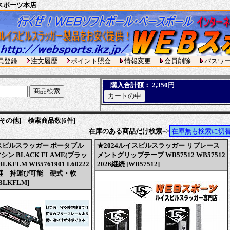
スポーツ本店
員登録
注文履歴
ポイント照会
情報変更
会員削除
パスワ
購入合計額： 2,350円
その他] 検索商品数[6件]
在庫のある商品だけ検索
=>
在庫無も検索に切
イスビルスラッガー ポータブル
★2024ルイスビルスラッガー リプレース
ン BLACK FLAME(ブラッ
メントグリップテープ WB57512 WB57512
KFLM WB5761901 L60222
2026継続 [WB57512]
後継 持運び可能 硬式・軟
LKFLM]