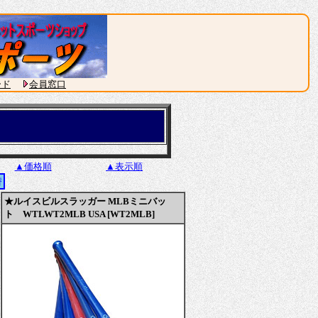
ード
会員窓口
▲価格順
▲表示順
替
★ルイスビルスラッガー MLBミニバッ
ト WTLWT2MLB USA [WT2MLB]