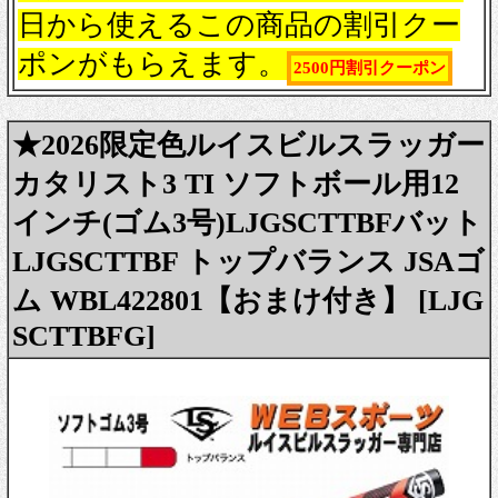
日から使えるこの商品の割引クー
ポンがもらえます。
2500円割引クーポン
★2026限定色ルイスビルスラッガー
カタリスト3 TI ソフトボール用12
インチ(ゴム3号)LJGSCTTBFバット
LJGSCTTBF トップバランス JSAゴ
ム WBL422801【おまけ付き】 [LJG
SCTTBFG]