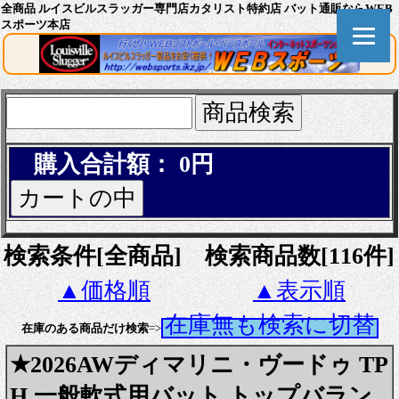
全商品 ルイスビルスラッガー専門店カタリスト特約店 バット通販ならWEB
スポーツ本店
購入合計額： 0円
検索条件[全商品] 検索商品数[116件]
▲価格順
▲表示順
在庫無も検索に切替
在庫のある商品だけ検索
=>
★2026AWディマリニ・ヴードゥ TP
H 一般軟式用バット トップバラン