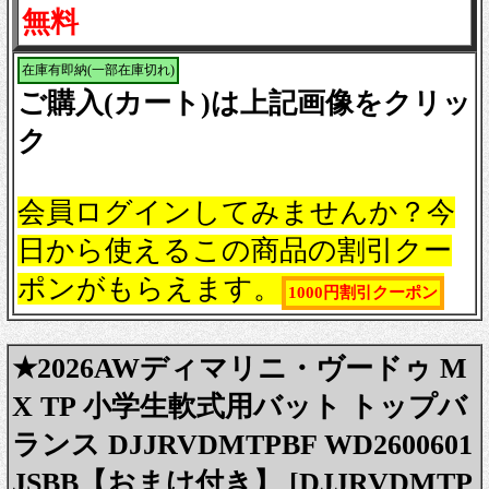
無料
在庫有即納(一部在庫切れ)
ご購入(カート)は上記画像をクリッ
ク
会員ログインしてみませんか？今
日から使えるこの商品の割引クー
ポンがもらえます。
1000円割引クーポン
★2026AWディマリニ・ヴードゥ M
X TP 小学生軟式用バット トップバ
ランス DJJRVDMTPBF WD2600601
JSBB【おまけ付き】 [DJJRVDMTP