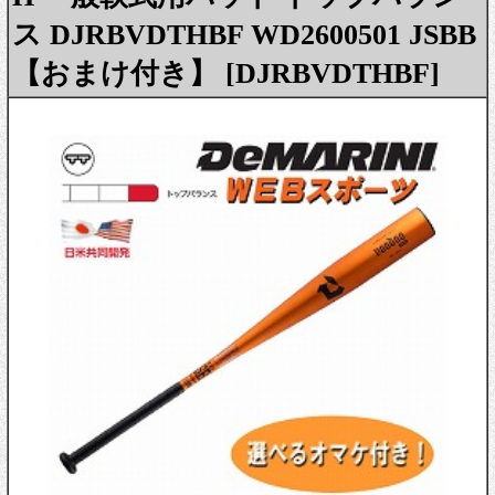
ス DJRBVDTHBF WD2600501 JSBB
【おまけ付き】 [DJRBVDTHBF]